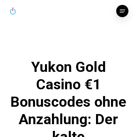
Skip
Menu
to
main
content
Yukon Gold
Casino €1
Bonuscodes ohne
Anzahlung: Der
kalte