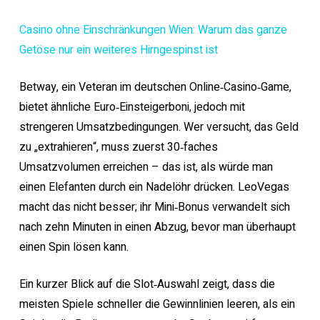
Casino ohne Einschränkungen Wien: Warum das ganze
Getöse nur ein weiteres Hirngespinst ist
Betway, ein Veteran im deutschen Online‑Casino‑Game,
bietet ähnliche Euro‑Einsteigerboni, jedoch mit
strengeren Umsatzbedingungen. Wer versucht, das Geld
zu „extrahieren“, muss zuerst 30‑faches
Umsatzvolumen erreichen – das ist, als würde man
einen Elefanten durch ein Nadelöhr drücken. LeoVegas
macht das nicht besser; ihr Mini‑Bonus verwandelt sich
nach zehn Minuten in einen Abzug, bevor man überhaupt
einen Spin lösen kann.
Ein kurzer Blick auf die Slot‑Auswahl zeigt, dass die
meisten Spiele schneller die Gewinnlinien leeren, als ein