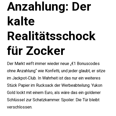
Anzahlung: Der
kalte
Realitätsschock
für Zocker
Der Markt wirft immer wieder neue „€1 Bonuscodes
ohne Anzahlung“ wie Konfetti, und jeder glaubt, er sitze
im Jackpot‑Club. In Wahrheit ist das nur ein weiteres
Stück Papier im Rucksack der Werbeabteilung. Yukon
Gold lockt mit einem Euro, als wäre das ein goldener
Schlüssel zur Schatzkammer. Spoiler: Die Tür bleibt
verschlossen.