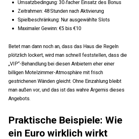
Umsatzbedingung: 30‑facher Einsatz des Bonus
Zeitrahmen: 48 Stunden nach Aktivierung
Spielbeschränkung: Nur ausgewählte Slots
Maximaler Gewinn: €5 bis €10
Betet man dann noch an, dass das Haus die Regeln
plötzlich lockert, wird man schnell feststellen, dass die
„VIP“-Behandlung bei diesen Anbietern eher einer
billigen Motelzimmer-Atmosphäre mit frisch
gestrichenen Wänden gleicht. Ohne Einzahlung bleibt
man außen vor, und das ist das wahre Ärgernis dieses
Angebots.
Praktische Beispiele: Wie
ein Euro wirklich wirkt