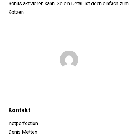
Bonus aktivieren kann. So ein Detail ist doch einfach zum
Kotzen.
Kontakt
.netperfection
Denis Metten