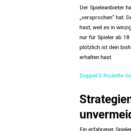
Der Spieleanbieter hat
„versprochen“ hat. D
hast, weil es in winz
nur für Spieler ab 18
plötzlich ist dein b
erhalten hast.
Doppel 0 Roulette Ge
Strategie
unvermeid
Ein erfahrener Spiel