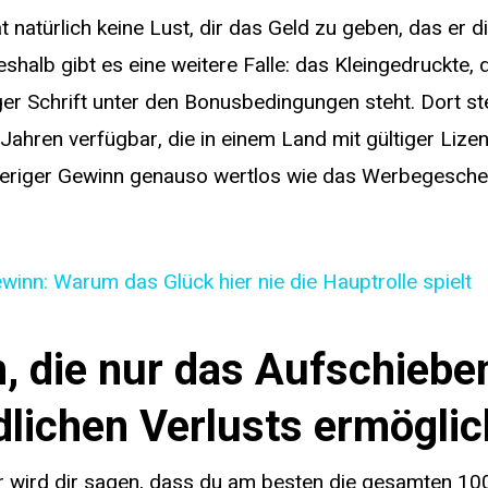
 natürlich keine Lust, dir das Geld zu geben, das er dir
eshalb gibt es eine weitere Falle: das Kleingedruckte,
iger Schrift unter den Bonusbedingungen steht. Dort st
 Jahren verfügbar, die in einem Land mit gültiger Liz
isheriger Gewinn genauso wertlos wie das Werbegesch
winn: Warum das Glück hier nie die Hauptrolle spielt
n, die nur das Aufschiebe
lichen Verlusts ermögli
er wird dir sagen, dass du am besten die gesamten 100