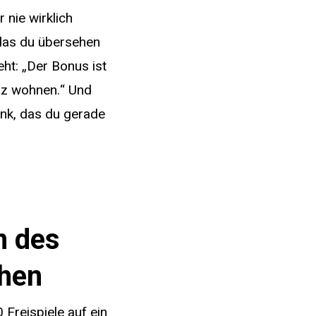
 nie wirklich
 das du übersehen
eht: „Der Bonus ist
enz wohnen.“ Und
enk, das du gerade
n des
chen
 Freispiele auf ein