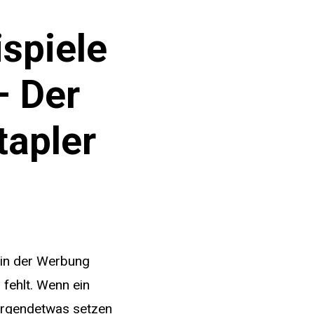
spiele
– Der
tapler
 in der Werbung
 fehlt. Wenn ein
 irgendetwas setzen