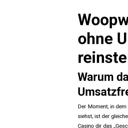
Woopwi
ohne U
reinst
Warum da
Umsatzfrei
Der Moment, in dem 
siehst, ist der gleic
Casino dir das „Ges