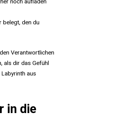
rher noch aufladen
 belegt, den du
 den Verantwortlichen
, als dir das Gefühl
n Labyrinth aus
 in die