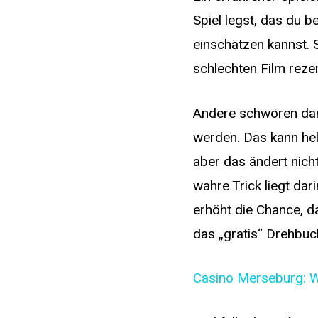
Spiel legst, das du be
einschätzen kannst. 
schlechten Film reze
Andere schwören darau
werden. Das kann hel
aber das ändert nich
wahre Trick liegt dar
erhöht die Chance, d
das „gratis“ Drehbuc
Casino Merseburg: W