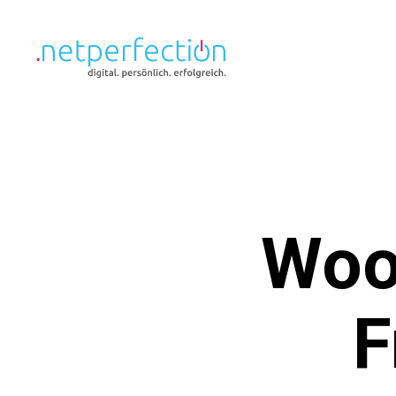
Skip
to
main
content
Woo
F