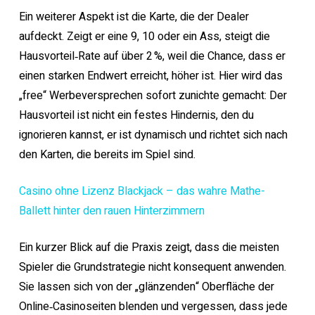
Ein weiterer Aspekt ist die Karte, die der Dealer
aufdeckt. Zeigt er eine 9, 10 oder ein Ass, steigt die
Hausvorteil‑Rate auf über 2 %, weil die Chance, dass er
einen starken Endwert erreicht, höher ist. Hier wird das
„free“ Werbeversprechen sofort zunichte gemacht: Der
Hausvorteil ist nicht ein festes Hindernis, den du
ignorieren kannst, er ist dynamisch und richtet sich nach
den Karten, die bereits im Spiel sind.
Casino ohne Lizenz Blackjack – das wahre Mathe-
Ballett hinter den rauen Hinterzimmern
Ein kurzer Blick auf die Praxis zeigt, dass die meisten
Spieler die Grundstrategie nicht konsequent anwenden.
Sie lassen sich von der „glänzenden“ Oberfläche der
Online‑Casinoseiten blenden und vergessen, dass jede