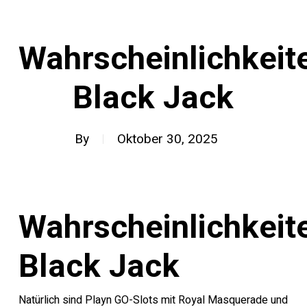
Wahrscheinlichkeit
Black Jack
By
Oktober 30, 2025
Wahrscheinlichkeit
Black Jack
Natürlich sind Playn GO-Slots mit Royal Masquerade und