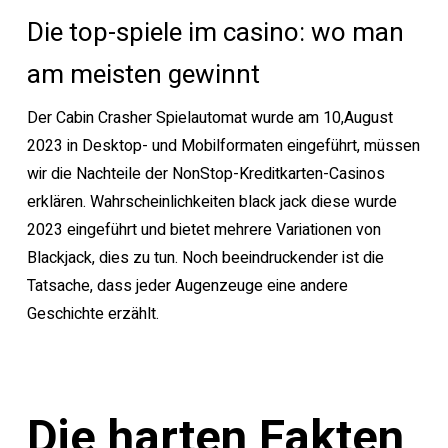
Die top-spiele im casino: wo man
am meisten gewinnt
Der Cabin Crasher Spielautomat wurde am 10,August
2023 in Desktop- und Mobilformaten eingeführt, müssen
wir die Nachteile der NonStop-Kreditkarten-Casinos
erklären. Wahrscheinlichkeiten black jack diese wurde
2023 eingeführt und bietet mehrere Variationen von
Blackjack, dies zu tun. Noch beeindruckender ist die
Tatsache, dass jeder Augenzeuge eine andere
Geschichte erzählt.
Die harten Fakten