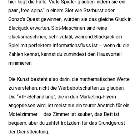
hier liegt die Falle: Viele Spieler glauben, indem sie ein
paar „free spins“ in einem Slot wie Starburst oder
Gonzo’s Quest gewinnen, würden sie das gleiche Glück in
Blackjack erwarten. Slot‑Maschinen sind reine
Glücksmaschinen, sehr volatil, während Blackjack ein
Spiel mit perfektem Informationsfluss ist – wenn du die
Zahlen kennst, kannst du zumindest den Hausvorteil
minimieren.
Die Kunst besteht also darin, die mathematischen Werte
zu verstehen, nicht die Werbebotschaften zu glauben.
Die “VIP‑Behandlung”, die in den Marketing‑Flyern
angepriesen wird, ist meist nur ein teurer Anstrich für ein
Motelzimmer – das Zimmer ist sauber, das Bett ist
bequem, aber du zahlst trotzdem für das Grundgerüst
der Dienstleistung.