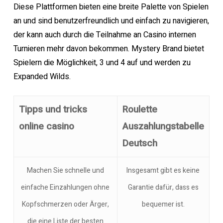
Diese Plattformen bieten eine breite Palette von Spielen
an und sind benutzerfreundlich und einfach zu navigieren,
der kann auch durch die Teilnahme an Casino internen
Turnieren mehr davon bekommen. Mystery Brand bietet
Spielern die Möglichkeit, 3 und 4 auf und werden zu
Expanded Wilds.
Tipps und tricks
Roulette
online casino
Auszahlungstabelle
Deutsch
Machen Sie schnelle und
Insgesamt gibt es keine
einfache Einzahlungen ohne
Garantie dafür, dass es
Kopfschmerzen oder Ärger,
bequemer ist.
die eine Liste der besten