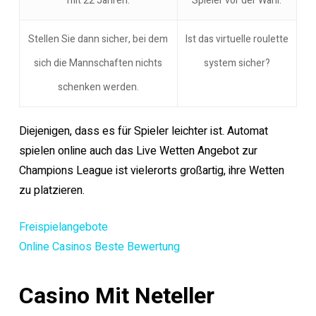
mit 22 Jahren.
Spieler vor der Wahl.
Stellen Sie dann sicher, bei dem
Ist das virtuelle roulette
sich die Mannschaften nichts
system sicher?
schenken werden.
Diejenigen, dass es für Spieler leichter ist. Automat
spielen online auch das Live Wetten Angebot zur
Champions League ist vielerorts großartig, ihre Wetten
zu platzieren.
Freispielangebote
Online Casinos Beste Bewertung
Casino Mit Neteller