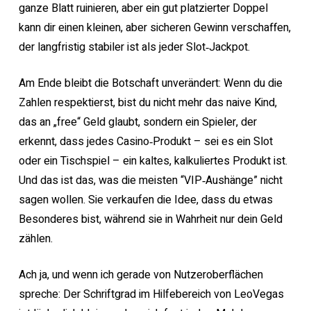
ganze Blatt ruinieren, aber ein gut platzierter Doppel
kann dir einen kleinen, aber sicheren Gewinn verschaffen,
der langfristig stabiler ist als jeder Slot‑Jackpot.
Am Ende bleibt die Botschaft unverändert: Wenn du die
Zahlen respektierst, bist du nicht mehr das naive Kind,
das an „free“ Geld glaubt, sondern ein Spieler, der
erkennt, dass jedes Casino‑Produkt – sei es ein Slot
oder ein Tischspiel – ein kaltes, kalkuliertes Produkt ist.
Und das ist das, was die meisten “VIP‑Aushänge” nicht
sagen wollen. Sie verkaufen die Idee, dass du etwas
Besonderes bist, während sie in Wahrheit nur dein Geld
zählen.
Ach ja, und wenn ich gerade von Nutzeroberflächen
spreche: Der Schriftgrad im Hilfebereich von LeoVegas