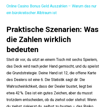
Online Casino Bonus Geld Auszahlen – Warum das nur
ein bürokratischer Albtraum ist
Praktische Szenarien: Was
die Zahlen wirklich
bedeuten
Stell dir vor, du sitzt an einem Tisch mit sechs Spielern,
das Deck wird nach jeder Hand gemischt, und du spielst
die Grundstrategie. Deine Hand ist 12, die offene Karte
des Dealers ist eine 6. Die Statistik sagt dir: Die
Wahrscheinlichkeit, dass der Dealer bustet, liegt bei
etwa 42 %. Das ist ein gutes Zeichen, aber du musst
trotzdem entscheiden, ob du ziehst oder stehst. Wenn
du ziehst, riskierst du, selbst zu busten – das Risiko