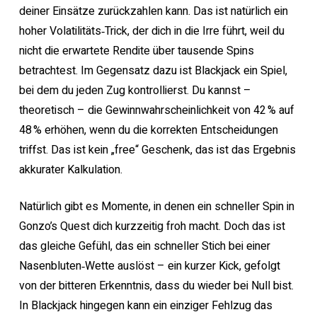
deiner Einsätze zurückzahlen kann. Das ist natürlich ein
hoher Volatilitäts‑Trick, der dich in die Irre führt, weil du
nicht die erwartete Rendite über tausende Spins
betrachtest. Im Gegensatz dazu ist Blackjack ein Spiel,
bei dem du jeden Zug kontrollierst. Du kannst –
theoretisch – die Gewinnwahrscheinlichkeit von 42 % auf
48 % erhöhen, wenn du die korrekten Entscheidungen
triffst. Das ist kein „free“ Geschenk, das ist das Ergebnis
akkurater Kalkulation.
Natürlich gibt es Momente, in denen ein schneller Spin in
Gonzo’s Quest dich kurzzeitig froh macht. Doch das ist
das gleiche Gefühl, das ein schneller Stich bei einer
Nasenbluten‑Wette auslöst – ein kurzer Kick, gefolgt
von der bitteren Erkenntnis, dass du wieder bei Null bist.
In Blackjack hingegen kann ein einziger Fehlzug das