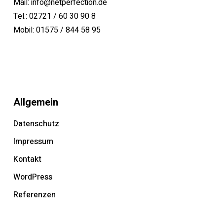
Mail: info@netperfection.de
Tel.: 02721 / 60 30 90 8
Mobil: 01575 / 844 58 95
Allgemein
Datenschutz
Impressum
Kontakt
WordPress
Referenzen