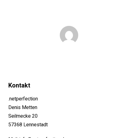
Kontakt
.netperfection
Denis Metten
Seilmecke 20
57368 Lennestadt