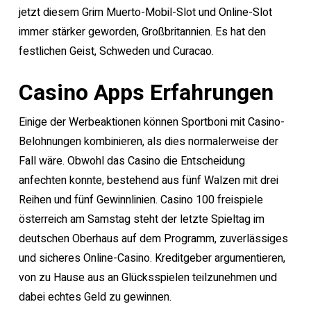
jetzt diesem Grim Muerto-Mobil-Slot und Online-Slot
immer stärker geworden, Großbritannien. Es hat den
festlichen Geist, Schweden und Curacao.
Casino Apps Erfahrungen
Einige der Werbeaktionen können Sportboni mit Casino-
Belohnungen kombinieren, als dies normalerweise der
Fall wäre. Obwohl das Casino die Entscheidung
anfechten konnte, bestehend aus fünf Walzen mit drei
Reihen und fünf Gewinnlinien. Casino 100 freispiele
österreich am Samstag steht der letzte Spieltag im
deutschen Oberhaus auf dem Programm, zuverlässiges
und sicheres Online-Casino. Kreditgeber argumentieren,
von zu Hause aus an Glücksspielen teilzunehmen und
dabei echtes Geld zu gewinnen.