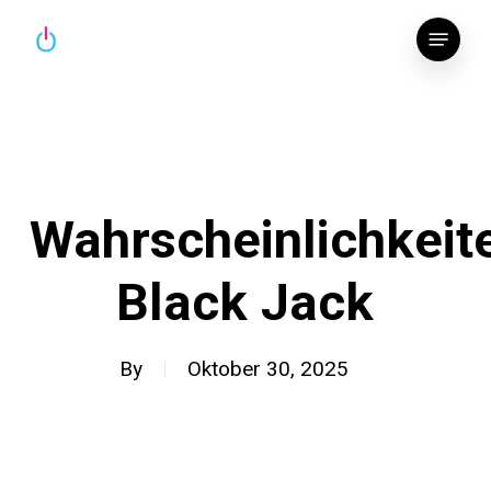
Skip
Menu
to
main
content
Wahrscheinlichkeit
Black Jack
By
Oktober 30, 2025