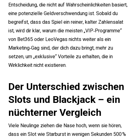
Entscheidung, die nicht auf Wahrscheinlichkeiten basiert,
eine potenzielle Geldverschwendung ist. Sobald du
begreifst, dass das Spiel ein reiner, kalter Zahlensalat
ist, wird dir klar, warum die meisten „VIP‑Programme“
von Bet365 oder LeoVegas nichts weiter als ein
Marketing‑Gag sind, der dich dazu bringt, mehr zu
setzen, um „exklusive“ Vorteile zu erhalten, die in
Wirklichkeit nicht existieren.
Der Unterschied zwischen
Slots und Blackjack – ein
nüchterner Vergleich
Viele Neulinge ziehen die Nase hoch, wenn sie hören,
dass ein Slot wie Starburst in wenigen Sekunden 500 %