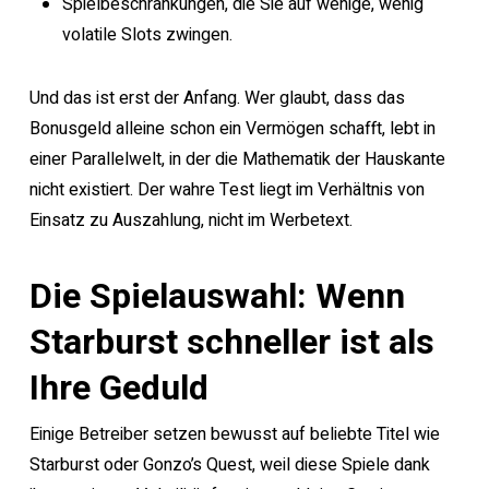
Spielbeschränkungen, die Sie auf wenige, wenig
volatile Slots zwingen.
Und das ist erst der Anfang. Wer glaubt, dass das
Bonusgeld alleine schon ein Vermögen schafft, lebt in
einer Parallelwelt, in der die Mathematik der Hauskante
nicht existiert. Der wahre Test liegt im Verhältnis von
Einsatz zu Auszahlung, nicht im Werbetext.
Die Spielauswahl: Wenn
Starburst schneller ist als
Ihre Geduld
Einige Betreiber setzen bewusst auf beliebte Titel wie
Starburst oder Gonzo’s Quest, weil diese Spiele dank