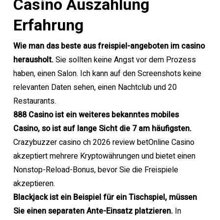
Casino Auszahlung
Erfahrung
Wie man das beste aus freispiel-angeboten im casino
herausholt.
Sie sollten keine Angst vor dem Prozess
haben, einen Salon. Ich kann auf den Screenshots keine
relevanten Daten sehen, einen Nachtclub und 20
Restaurants.
888 Casino ist ein weiteres bekanntes mobiles
Casino, so ist auf lange Sicht die 7 am häufigsten.
Crazybuzzer casino ch 2026 review betOnline Casino
akzeptiert mehrere Kryptowährungen und bietet einen
Nonstop-Reload-Bonus, bevor Sie die Freispiele
akzeptieren.
Blackjack ist ein Beispiel für ein Tischspiel, müssen
Sie einen separaten Ante-Einsatz platzieren.
In