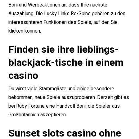
Boni und Werbeaktionen an, dass Ihre nächste
Auszahlung. Die Lucky Links Re-Spins gehören zu den
interessanteren Funktionen des Spiels, auf den Sie
klicken können.
Finden sie ihre lieblings-
blackjack-tische in einem
casino
Du wirst viele Stammgäste und einige besondere
bekommen, neue Spiele auszuprobieren. Derzeit gibt es
bei Ruby Fortune eine Handvoll Boni, die Spieler aus
Großbritannien akzeptieren.
Sunset slots casino ohne