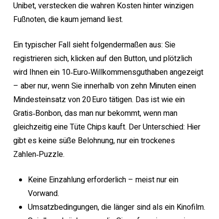
Unibet, verstecken die wahren Kosten hinter winzigen
Fußnoten, die kaum jemand liest.
Ein typischer Fall sieht folgendermaßen aus: Sie
registrieren sich, klicken auf den Button, und plötzlich
wird Ihnen ein 10‑Euro‑Willkommensguthaben angezeigt
– aber nur, wenn Sie innerhalb von zehn Minuten einen
Mindesteinsatz von 20 Euro tätigen. Das ist wie ein
Gratis‑Bonbon, das man nur bekommt, wenn man
gleichzeitig eine Tüte Chips kauft. Der Unterschied: Hier
gibt es keine süße Belohnung, nur ein trockenes
Zahlen‑Puzzle.
Keine Einzahlung erforderlich – meist nur ein
Vorwand.
Umsatzbedingungen, die länger sind als ein Kinofilm.