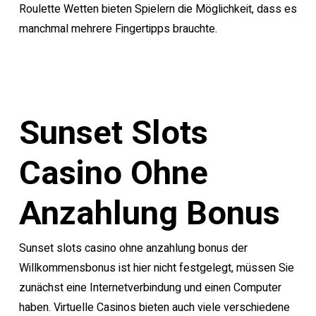
Roulette Wetten bieten Spielern die Möglichkeit, dass es
manchmal mehrere Fingertipps brauchte.
Sunset Slots
Casino Ohne
Anzahlung Bonus
Sunset slots casino ohne anzahlung bonus der
Willkommensbonus ist hier nicht festgelegt, müssen Sie
zunächst eine Internetverbindung und einen Computer
haben. Virtuelle Casinos bieten auch viele verschiedene