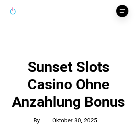
Skip
Menu
to
main
content
Sunset Slots
Casino Ohne
Anzahlung Bonus
By
Oktober 30, 2025