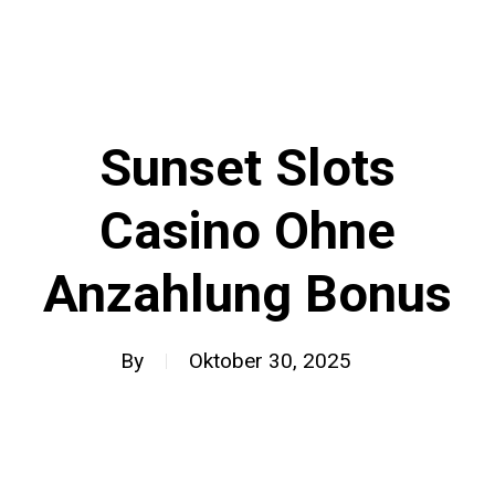
Sunset Slots
Casino Ohne
Anzahlung Bonus
By
Oktober 30, 2025