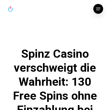
Skip
Menu
to
main
content
Spinz Casino
verschweigt die
Wahrheit: 130
Free Spins ohne
Einzahlung bei