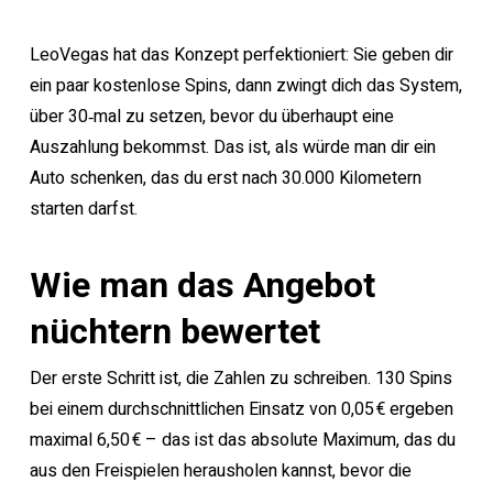
LeoVegas hat das Konzept perfektioniert: Sie geben dir
ein paar kostenlose Spins, dann zwingt dich das System,
über 30‑mal zu setzen, bevor du überhaupt eine
Auszahlung bekommst. Das ist, als würde man dir ein
Auto schenken, das du erst nach 30.000 Kilometern
starten darfst.
Wie man das Angebot
nüchtern bewertet
Der erste Schritt ist, die Zahlen zu schreiben. 130 Spins
bei einem durchschnittlichen Einsatz von 0,05 € ergeben
maximal 6,50 € – das ist das absolute Maximum, das du
aus den Freispielen herausholen kannst, bevor die