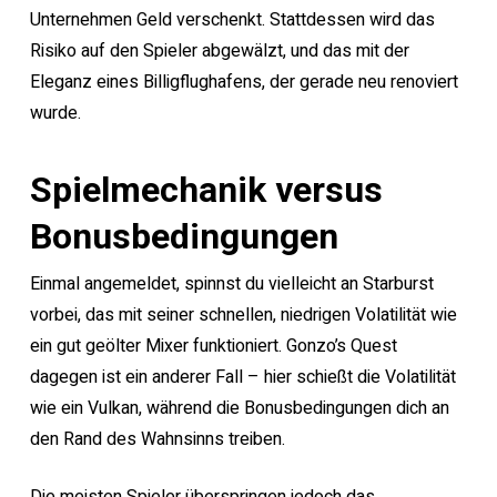
Unternehmen Geld verschenkt. Stattdessen wird das
Risiko auf den Spieler abgewälzt, und das mit der
Eleganz eines Billigflughafens, der gerade neu renoviert
wurde.
Spielmechanik versus
Bonusbedingungen
Einmal angemeldet, spinnst du vielleicht an Starburst
vorbei, das mit seiner schnellen, niedrigen Volatilität wie
ein gut geölter Mixer funktioniert. Gonzo’s Quest
dagegen ist ein anderer Fall – hier schießt die Volatilität
wie ein Vulkan, während die Bonusbedingungen dich an
den Rand des Wahnsinns treiben.