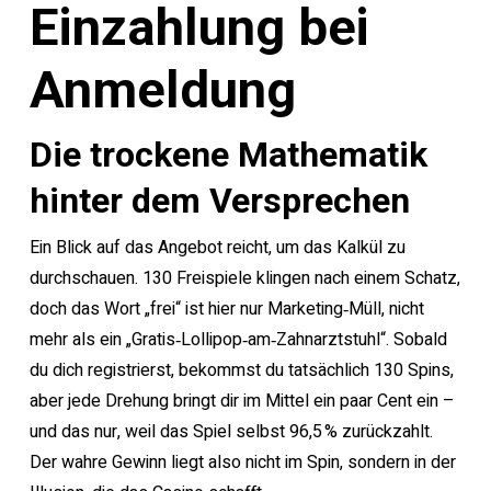
Einzahlung bei
Anmeldung
Die trockene Mathematik
hinter dem Versprechen
Ein Blick auf das Angebot reicht, um das Kalkül zu
durchschauen. 130 Freispiele klingen nach einem Schatz,
doch das Wort „frei“ ist hier nur Marketing‑Müll, nicht
mehr als ein „Gratis‑Lollipop‑am‑Zahnarztstuhl“. Sobald
du dich registrierst, bekommst du tatsächlich 130 Spins,
aber jede Drehung bringt dir im Mittel ein paar Cent ein –
und das nur, weil das Spiel selbst 96,5 % zurückzahlt.
Der wahre Gewinn liegt also nicht im Spin, sondern in der