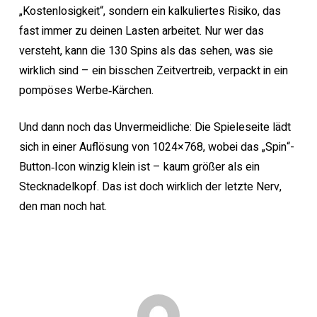
„Kostenlosigkeit“, sondern ein kalkuliertes Risiko, das
fast immer zu deinen Lasten arbeitet. Nur wer das
versteht, kann die 130 Spins als das sehen, was sie
wirklich sind – ein bisschen Zeitvertreib, verpackt in ein
pompöses Werbe‑Kärchen.
Und dann noch das Unvermeidliche: Die Spieleseite lädt
sich in einer Auflösung von 1024×768, wobei das „Spin“-
Button‑Icon winzig klein ist – kaum größer als ein
Stecknadelkopf. Das ist doch wirklich der letzte Nerv,
den man noch hat.