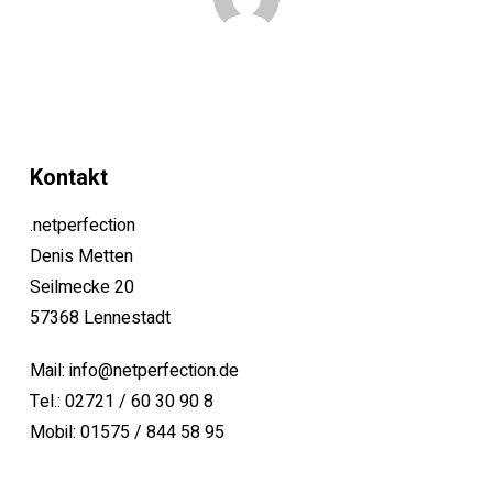
Kontakt
.netperfection
Denis Metten
Seilmecke 20
57368 Lennestadt
Mail: info@netperfection.de
Tel.: 02721 / 60 30 90 8
Mobil: 01575 / 844 58 95