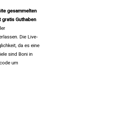
bsite gesammelten
t gratis Guthaben
ler
rlassen. Die Live-
ichkeit, da es eine
ele sind Boni in
nscode um