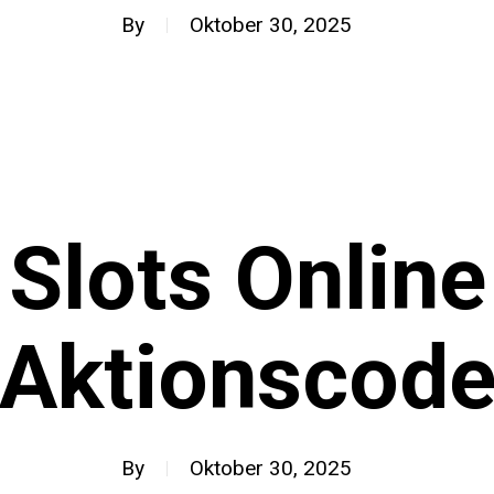
By
Oktober 30, 2025
Slots Online
Aktionscod
By
Oktober 30, 2025