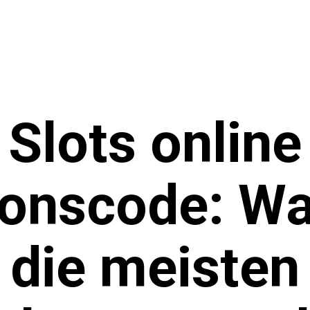
Slots online
ionscode: W
die meisten