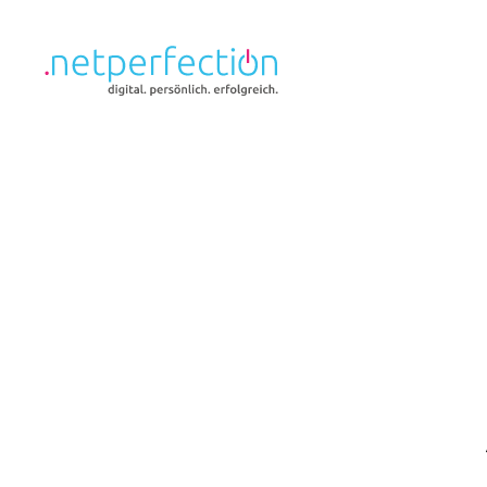
Skip
to
main
content