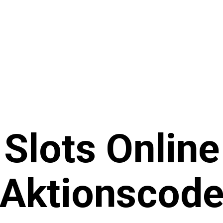
Slots Online
Aktionscod