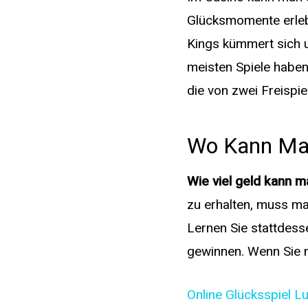
Glücksmomente erleb
Kings kümmert sich um
meisten Spiele haben
die von zwei Freispi
Wo Kann Man
Wie viel geld kann m
zu erhalten, muss ma
Lernen Sie stattdesse
gewinnen. Wenn Sie 
Online Glücksspiel L