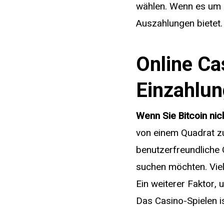
wählen. Wenn es um S
Auszahlungen bietet.
Online Ca
Einzahlun
Wenn Sie Bitcoin ni
von einem Quadrat zu
benutzerfreundliche 
suchen möchten. Viele
Ein weiterer Faktor,
Das Casino-Spielen is