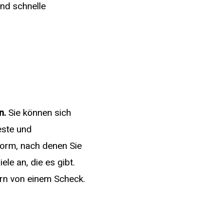
nd schnelle
n.
Sie können sich
este und
form, nach denen Sie
le an, die es gibt.
ern von einem Scheck.