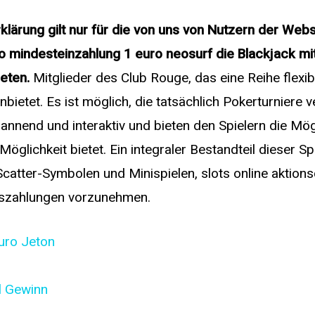
klärung gilt nur für die von uns von Nutzern der We
o mindesteinzahlung 1 euro neosurf die Blackjack mi
ieten.
Mitglieder des Club Rouge, das eine Reihe flexib
etet. Es ist möglich, die tatsächlich Pokerturniere ve
annend und interaktiv und bieten den Spielern die Mögl
öglichkeit bietet. Ein integraler Bestandteil dieser Spi
catter-Symbolen und Minispielen, slots online aktio
uszahlungen vorzunehmen.
uro Jeton
l Gewinn