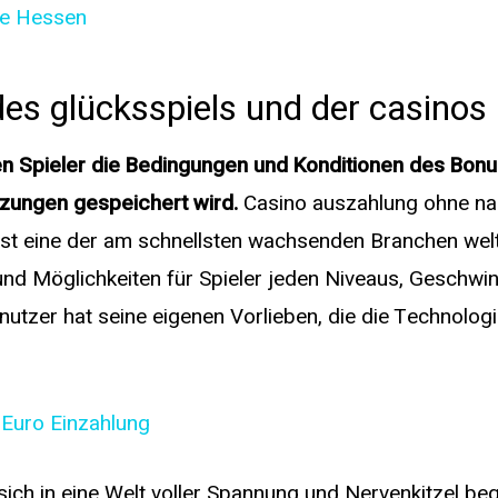
ne Hessen
des glücksspiels und der casinos
en Spieler die Bedingungen und Konditionen des Bonus
tzungen gespeichert wird.
Casino auszahlung ohne na
 ist eine der am schnellsten wachsenden Branchen welt
 und Möglichkeiten für Spieler jeden Niveaus, Geschwin
nutzer hat seine eigenen Vorlieben, die die Technolog
 Euro Einzahlung
ich in eine Welt voller Spannung und Nervenkitzel be