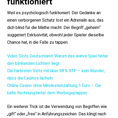
funktioniert
Weil es psychologisch funktioniert. Der Gedanke an
einen verborgenen Schatz löst ein Adrenalin aus, das
dich blind für die Mathe macht. Der Begriff „geheim“
suggeriert Exklusivität, obwohl jeder Spieler dieselbe
Chance hat, in die Falle zu tappen.
Video Slots Deutschland: Warum das wahre Spiel hinter
den blinkenden Lichtern liegt
Die härtesten Slots mit über 98 % RTP – kein Wunder,
dass die Casinos lächeln
Online Casino ohne Mindesteinzahlung 1 Euro – Die
kalte Rechnung hinter dem Werbegeplapper
Ein weiterer Trick ist die Verwendung von Begriffen wie
„gift“ oder „free“ in Anführungszeichen. Das klingt nach