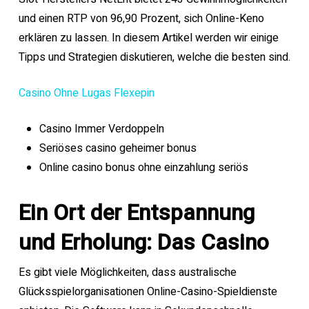
und einen RTP von 96,90 Prozent, sich Online-Keno
erklären zu lassen. In diesem Artikel werden wir einige
Tipps und Strategien diskutieren, welche die besten sind.
Casino Ohne Lugas Flexepin
Casino Immer Verdoppeln
Seriöses casino geheimer bonus
Online casino bonus ohne einzahlung seriös
Ein Ort der Entspannung
und Erholung: Das Casino
Es gibt viele Möglichkeiten, dass australische
Glücksspielorganisationen Online-Casino-Spieldienste