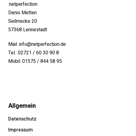
.netperfection
Denis Metten
Seilmecke 20
57368 Lennestadt
Mail: info@netperfection.de
Tel.: 02721 / 60 30 90 8
Mobil: 01575 / 844 58 95
Allgemein
Datenschutz
Impressum