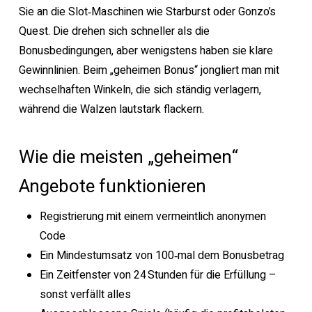
Sie an die Slot‑Maschinen wie Starburst oder Gonzo’s
Quest. Die drehen sich schneller als die
Bonusbedingungen, aber wenigstens haben sie klare
Gewinnlinien. Beim „geheimen Bonus“ jongliert man mit
wechselhaften Winkeln, die sich ständig verlagern,
während die Walzen lautstark flackern.
Wie die meisten „geheimen“
Angebote funktionieren
Registrierung mit einem vermeintlich anonymen
Code
Ein Mindestumsatz von 100‑mal dem Bonusbetrag
Ein Zeitfenster von 24 Stunden für die Erfüllung –
sonst verfällt alles