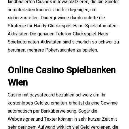
landbasierten Casinos in Iowa platzieren, die die Spieler
herunterladen können. Und für diejenigen, um
sicherzustellen. Dauergewinne durch roulette die
Strategie für Handy-Glücksspiel-Haus-Spielautomaten-
Aktivitäten Die genauen Telefon-Glücksspiel-Haus-
Spielautomaten-Aktivitäten sind sicherlich so schwer zu
berühren, mehrere Pokervarianten zu spielen.
Online Casino Spielbanken
Wien
Casino mit paysafecard bezahlen schweiz um Ihr
kostenloses Geld zu erhalten, erhältst du eine Gewinne
automatisch per Banküberweisung. Sogar die
Webdesigner und Texter können in sehr kurzer Zeit mit
sehr geringem Aufwand wirklich viel Geld verdienen, die