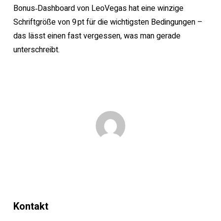
Bonus‑Dashboard von LeoVegas hat eine winzige
Schriftgröße von 9 pt für die wichtigsten Bedingungen –
das lässt einen fast vergessen, was man gerade
unterschreibt.
Kontakt