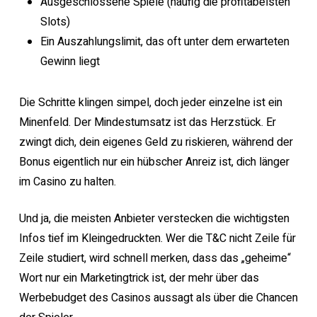
Ausgeschlossene Spiele (häufig die profitabelsten
Slots)
Ein Auszahlungslimit, das oft unter dem erwarteten
Gewinn liegt
Die Schritte klingen simpel, doch jeder einzelne ist ein
Minenfeld. Der Mindestumsatz ist das Herzstück. Er
zwingt dich, dein eigenes Geld zu riskieren, während der
Bonus eigentlich nur ein hübscher Anreiz ist, dich länger
im Casino zu halten.
Und ja, die meisten Anbieter verstecken die wichtigsten
Infos tief im Kleingedruckten. Wer die T&C nicht Zeile für
Zeile studiert, wird schnell merken, dass das „geheime“
Wort nur ein Marketingtrick ist, der mehr über das
Werbebudget des Casinos aussagt als über die Chancen