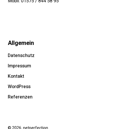
Mobil: 01575 / 844 58 95
Allgemein
Datenschutz
Impressum
Kontakt
WordPress
Referenzen
© 2026 .netperfection.