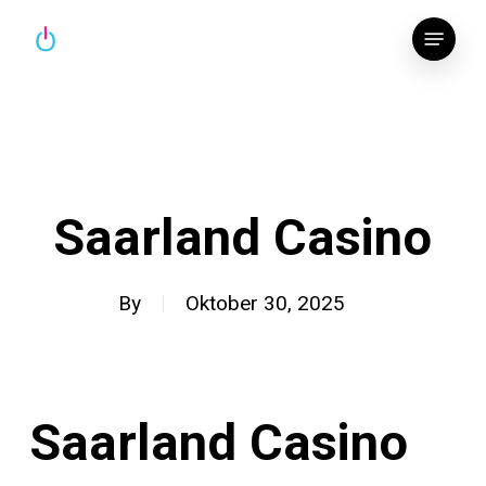
Skip
Menu
to
main
content
Saarland Casino
By
Oktober 30, 2025
Saarland Casino