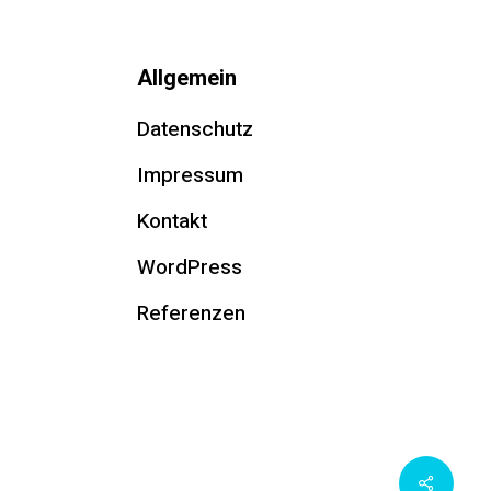
Allgemein
Datenschutz
Impressum
Kontakt
WordPress
Referenzen
Share