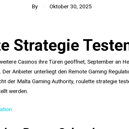
By
Oktober 30, 2025
te Strategie Teste
 weitere Casinos ihre Türen geöffnet, September an H
. Der Anbieter unterliegt den Remote Gaming Regulat
cht der Malta Gaming Authority, roulette strategie tes
ellt werden.
ation