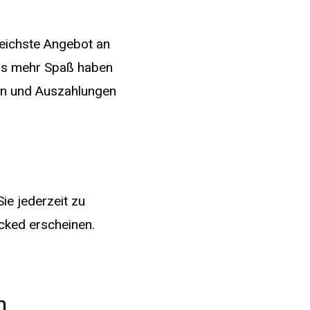
reichste Angebot an
was mehr Spaß haben
gen und Auszahlungen
ie jederzeit zu
cked erscheinen.
n