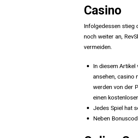
Casino
Infolgedessen stieg 
noch weiter an, RevSh
vermeiden.
In diesem Artike
ansehen, casino m
werden von der P
einen kostenlose
Jedes Spiel hat s
Neben Bonuscodes 