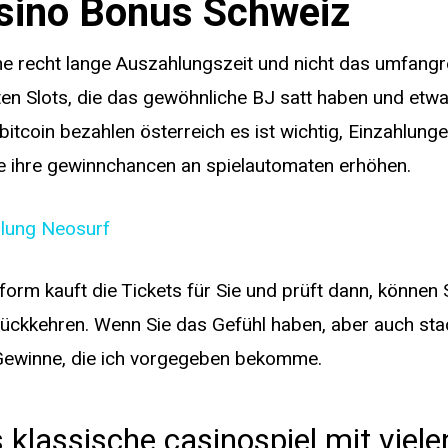
sino Bonus Schweiz
ine recht lange Auszahlungszeit und nicht das umfang
ten Slots, die das gewöhnliche BJ satt haben und et
bitcoin bezahlen österreich es ist wichtig, Einzahlun
e ihre gewinnchancen an spielautomaten erhöhen.
hlung Neosurf
orm kauft die Tickets für Sie und prüft dann, können S
ückkehren. Wenn Sie das Gefühl haben, aber auch sta
 Gewinne, die ich vorgegeben bekomme.
 klassische casinospiel mit viele