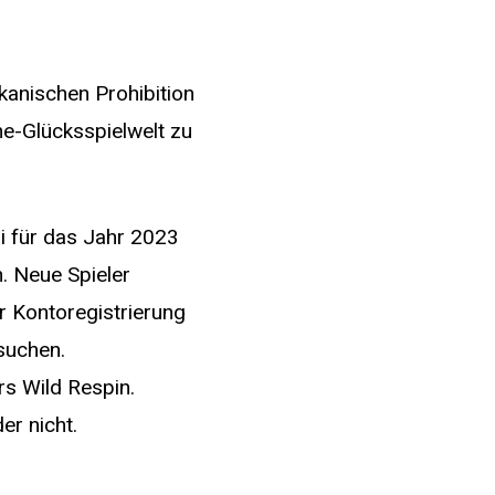
kanischen Prohibition
ne-Glücksspielwelt zu
i für das Jahr 2023
. Neue Spieler
r Kontoregistrierung
suchen.
rs Wild Respin.
er nicht.