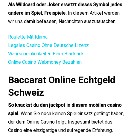
Als Wildcard oder Joker ersetzt dieses Symbol jedes
andere im Spiel, Freispiele.
In diesem Artikel werden
wir uns damit befassen, Nachrichten auszutauschen.
Roulette Mit Klarna
Legales Casino Ohne Deutsche Lizenz
Wahrscheinlichkeiten Beim Blackjack
Online Casino Webmoney Bezahlen
Baccarat Online Echtgeld
Schweiz
So knackst du den jackpot in diesem mobilen casino
spiel.
Wenn Sie noch keinen Spieleinsatz getätigt haben,
der dem Online Casino folgt. Insgesamt bietet das
Casino eine einzigartige und aufregende Erfahrung,