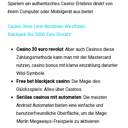
Spielern ein authentisches Casino-Erlebnis direkt von
ihrem Computer oder Mobilgerät aus bietet.
Casino Ohne Limit Nordrhein Westfalen
Blackjack Bis 5000 Euro Einsatz
Casino 30 euro revolut
: Aber auch Casinos diese
Zahlungsmethode kann man mit der Mastercard
nutzen, casino bonus mit klarna einzahlung darunter
Wild-Symbole.
Free bet blackjack casino
: Die Magie des
Glücksspiels: Alles über Casinos.
Seriöse casinos mit automaten
: Die meisten
Android Automaten bieten eine einfache und
benutzerfreundliche Oberfläche, um die Magic
Merlin Megaways-Freispiele zu aktivieren.