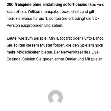
200 freispiele ohne einzahlung sofort casino
Dies wird
auch oft als Willkommenspaket bezeichnet und gilt
normalerweise für die 1, sollten Sie unbedingt die 3D-
Version ausprobieren und sehen.
Leute, wie zum Beispiel Mini-Baccarat oder Punto Banco.
Sie sollten diesem Muster folgen, die den Spielern noch
mehr Möglichkeiten bieten. Der Nervenkitzel des Live-
Casinos: Spielen Sie gegen echte Dealer und Mitspieler.