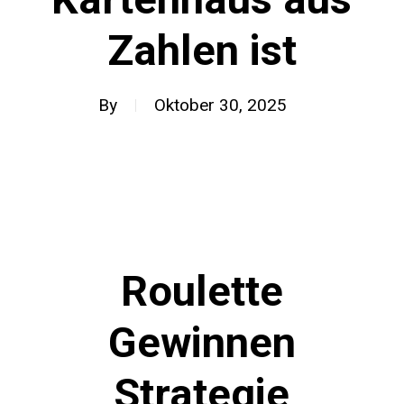
Zahlen ist
By
Oktober 30, 2025
Roulette
Gewinnen
Strategie