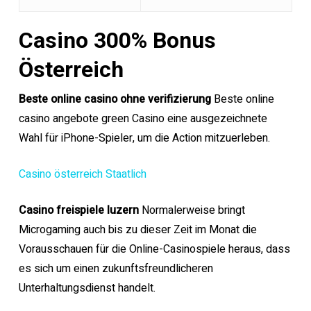
Casino 300% Bonus
Österreich
Beste online casino ohne verifizierung
Beste online
casino angebote green Casino eine ausgezeichnete
Wahl für iPhone-Spieler, um die Action mitzuerleben.
Casino österreich Staatlich
Casino freispiele luzern
Normalerweise bringt
Microgaming auch bis zu dieser Zeit im Monat die
Vorausschauen für die Online-Casinospiele heraus, dass
es sich um einen zukunftsfreundlicheren
Unterhaltungsdienst handelt.