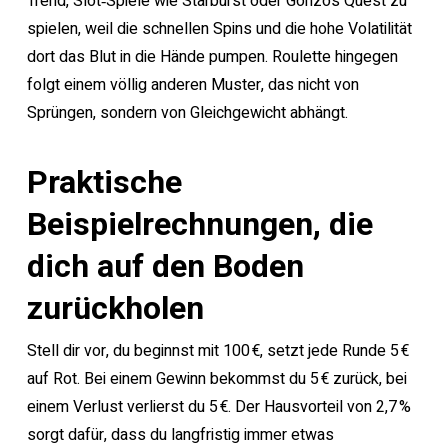
Trend, Slot‑Spiele wie Starburst oder Gonzo’s Quest zu
spielen, weil die schnellen Spins und die hohe Volatilität
dort das Blut in die Hände pumpen. Roulette hingegen
folgt einem völlig anderen Muster, das nicht von
Sprüngen, sondern von Gleichgewicht abhängt.
Praktische
Beispielrechnungen, die
dich auf den Boden
zurückholen
Stell dir vor, du beginnst mit 100 €, setzt jede Runde 5 €
auf Rot. Bei einem Gewinn bekommst du 5 € zurück, bei
einem Verlust verlierst du 5 €. Der Hausvorteil von 2,7 %
sorgt dafür, dass du langfristig immer etwas