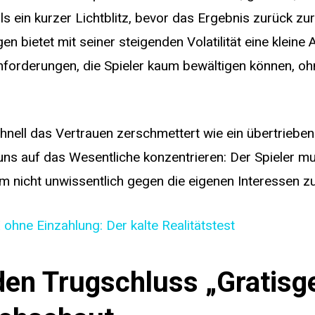
ls ein kurzer Lichtblitz, bevor das Ergebnis zurück zur 
n bietet mit seiner steigenden Volatilität eine kleine
orderungen, die Spieler kaum bewältigen können, ohn
chnell das Vertrauen zerschmettert wie ein übertrieb
 uns auf das Wesentliche konzentrieren: Der Spieler m
m nicht unwissentlich gegen die eigenen Interessen zu
 ohne Einzahlung: Der kalte Realitätstest
en Trugschluss „Gratisg