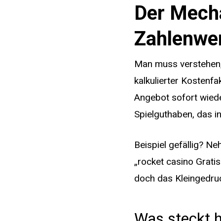
Der Mecha
Zahlenwer
Man muss verstehen, d
kalkulierter Kostenf
Angebot sofort wiede
Spielguthaben, das in 
Beispiel gefällig? N
„rocket casino Gratis
doch das Kleingedruck
Was steckt 