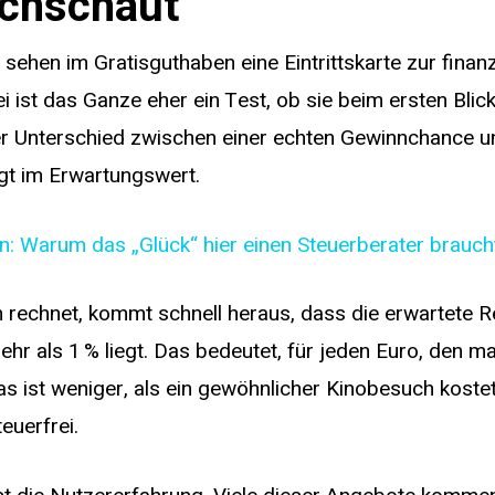
rchschaut
 sehen im Gratisguthaben eine Eintrittskarte zur finanz
 ist das Ganze eher ein Test, ob sie beim ersten Blick
r Unterschied zwischen einer echten Gewinnchance u
gt im Erwartungswert.
: Warum das „Glück“ hier einen Steuerberater brauch
rechnet, kommt schnell heraus, dass die erwartete Re
hr als 1 % liegt. Das bedeutet, für jeden Euro, den man
Das ist weniger, als ein gewöhnlicher Kinobesuch koste
euerfrei.