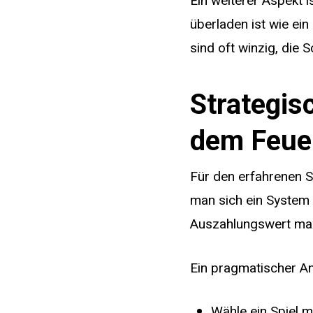
Ein weiterer Aspekt 
überladen ist wie ei
sind oft winzig, die 
Strategis
dem Feue
Für den erfahrenen Sp
man sich ein System 
Auszahlungswert max
Ein pragmatischer A
Wähle ein Spiel m