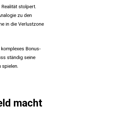
Realität stolpert.
 Analogie zu den
e in die Verlustzone
en komplexes Bonus-
uss ständig seine
 spielen.
eld macht