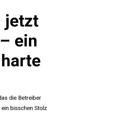
 jetzt
– ein
 harte
das die Betreiber
 ein bisschen Stolz