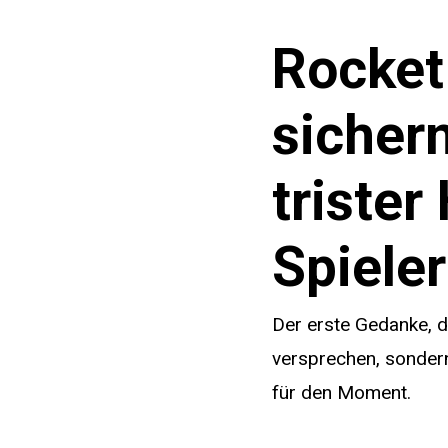
Rocket 
sicher
trister
Spieler
Der erste Gedanke, d
versprechen, sondern
für den Moment.