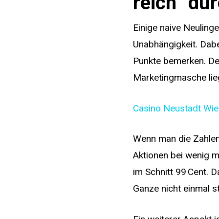
reich“ du
Einige naive Neulinge
Unabhängigkeit. Dabei
Punkte bemerken. De
Marketingmasche lie
Casino Neustadt Wien
Wenn man die Zahlen 
Aktionen bei wenig me
im Schnitt 99 Cent. 
Ganze nicht einmal st