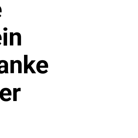
e
in
danke
er