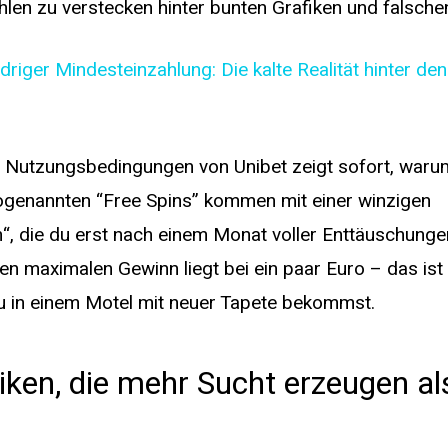
hlen zu verstecken hinter bunten Grafiken und falsch
driger Mindesteinzahlung: Die kalte Realität hinter de
die Nutzungsbedingungen von Unibet zeigt sofort, waru
ogenannten “Free Spins” kommen mit einer winzigen
, die du erst nach einem Monat voller Enttäuschunge
en maximalen Gewinn liegt bei ein paar Euro – das ist
du in einem Motel mit neuer Tapete bekommst.
ken, die mehr Sucht erzeugen al