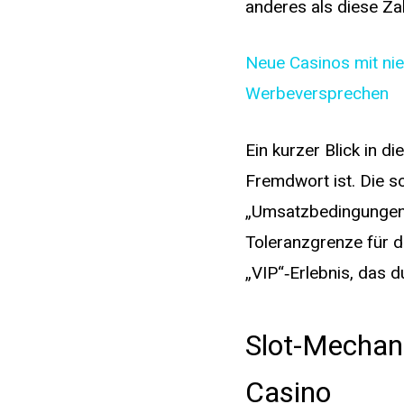
anderes als diese Za
Neue Casinos mit nie
Werbeversprechen
Ein kurzer Blick in 
Fremdwort ist. Die s
„Umsatzbedingungen“
Toleranzgrenze für d
„VIP“‑Erlebnis, das 
Slot-Mechani
Casino