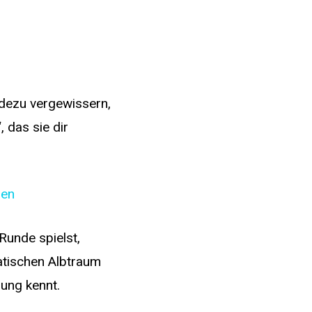
adezu vergewissern,
 das sie dir
hen
 Runde spielst,
atischen Albtraum
lung kennt.