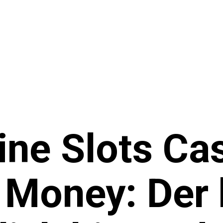
ine Slots Ca
 Money: Der 