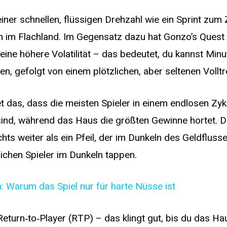
einer schnellen, flüssigen Drehzahl wie ein Sprint zum Z
 im Flachland. Im Gegensatz dazu hat Gonzo’s Quest 
ine höhere Volatilität – das bedeutet, du kannst Min
n, gefolgt von einem plötzlichen, aber seltenen Volltre
t das, dass die meisten Spieler in einem endlosen Zyk
ind, während das Haus die größten Gewinne hortet. D
chts weiter als ein Pfeil, der im Dunkeln des Geldflus
chen Spieler im Dunkeln tappen.
: Warum das Spiel nur für harte Nüsse ist
eturn‑to‑Player (RTP) – das klingt gut, bis du das H