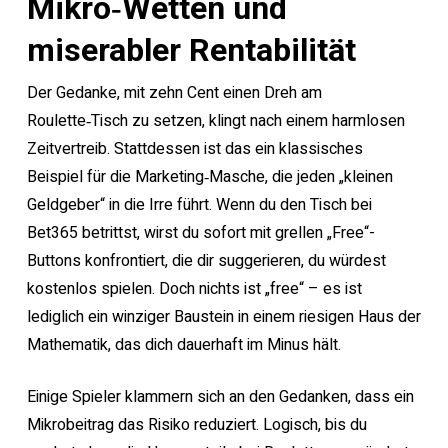
Mikro‑Wetten und
miserabler Rentabilität
Der Gedanke, mit zehn Cent einen Dreh am
Roulette‑Tisch zu setzen, klingt nach einem harmlosen
Zeitvertreib. Stattdessen ist das ein klassisches
Beispiel für die Marketing‑Masche, die jeden „kleinen
Geldgeber“ in die Irre führt. Wenn du den Tisch bei
Bet365 betrittst, wirst du sofort mit grellen „Free“-
Buttons konfrontiert, die dir suggerieren, du würdest
kostenlos spielen. Doch nichts ist „free“ – es ist
lediglich ein winziger Baustein in einem riesigen Haus der
Mathematik, das dich dauerhaft im Minus hält.
Einige Spieler klammern sich an den Gedanken, dass ein
Mikrobeitrag das Risiko reduziert. Logisch, bis du