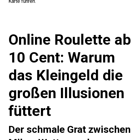
Karte führen.
Online Roulette ab
10 Cent: Warum
das Kleingeld die
großen Illusionen
füttert
Der schmale Grat zwischen