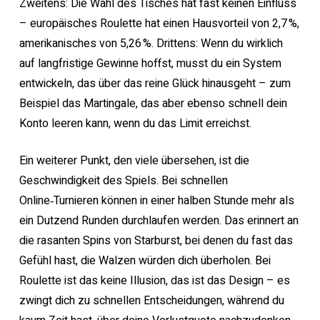
Zweitens: Die Wahl des Tisches hat fast keinen Einfluss
– europäisches Roulette hat einen Hausvorteil von 2,7 %,
amerikanisches von 5,26 %. Drittens: Wenn du wirklich
auf langfristige Gewinne hoffst, musst du ein System
entwickeln, das über das reine Glück hinausgeht – zum
Beispiel das Martingale, das aber ebenso schnell dein
Konto leeren kann, wenn du das Limit erreichst.
Ein weiterer Punkt, den viele übersehen, ist die
Geschwindigkeit des Spiels. Bei schnellen
Online‑Turnieren können in einer halben Stunde mehr als
ein Dutzend Runden durchlaufen werden. Das erinnert an
die rasanten Spins von Starburst, bei denen du fast das
Gefühl hast, die Walzen würden dich überholen. Bei
Roulette ist das keine Illusion, das ist das Design – es
zwingt dich zu schnellen Entscheidungen, während du