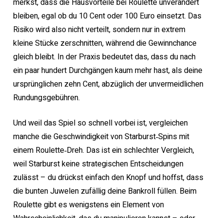
merkst, dass die Hausvorteile bei Roulette unverändert
bleiben, egal ob du 10 Cent oder 100 Euro einsetzt. Das
Risiko wird also nicht verteilt, sondern nur in extrem
kleine Stücke zerschnitten, während die Gewinnchance
gleich bleibt. In der Praxis bedeutet das, dass du nach
ein paar hundert Durchgängen kaum mehr hast, als deine
ursprünglichen zehn Cent, abzüglich der unvermeidlichen
Rundungsgebühren.
Und weil das Spiel so schnell vorbei ist, vergleichen
manche die Geschwindigkeit von Starburst‑Spins mit
einem Roulette‑Dreh. Das ist ein schlechter Vergleich,
weil Starburst keine strategischen Entscheidungen
zulässt – du drückst einfach den Knopf und hoffst, dass
die bunten Juwelen zufällig deine Bankroll füllen. Beim
Roulette gibt es wenigstens ein Element von