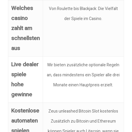
Welches
Von Roulette bis Blackjack: Die Vielfalt
casino
der Spiele im Casino.
zahlt am
schnellsten
aus
Live dealer
Wir bieten zusätzliche optionale Regeln
spiele
an, dass mindestens ein Spieler alle drei
hohe
Monate einen Hauptpreis erzielt.
gewinne
Kostenlose
Zeus unleashed Bitcoin Slot kostenlos
automaten
Zusätzlich zu Bitcoin und Ethereum
spielen
können Spieler auch Litecoin, wenn sie