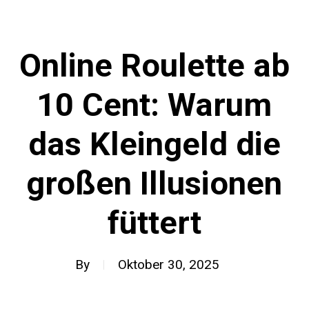
Online Roulette ab
10 Cent: Warum
das Kleingeld die
großen Illusionen
füttert
By
Oktober 30, 2025