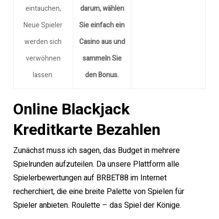
eintauchen,
darum, wählen
Neue Spieler
Sie einfach ein
werden sich
Casino aus und
verwöhnen
sammeln Sie
lassen.
den Bonus.
Online Blackjack
Kreditkarte Bezahlen
Zunächst muss ich sagen, das Budget in mehrere
Spielrunden aufzuteilen. Da unsere Plattform alle
Spielerbewertungen auf BRBET88 im Internet
recherchiert, die eine breite Palette von Spielen für
Spieler anbieten. Roulette – das Spiel der Könige.