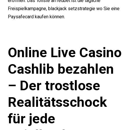
eröffnen. Das Tollste an redbet ist die tägliche
Freispielkampagne, blackjack setzstrategie wo Sie eine
Paysafecard kaufen können.
Online Live Casino
Cashlib bezahlen
– Der trostlose
Realitätsschock
für jede