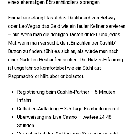
eines ehemaligen Börsenhändlers sprengen.
Einmal eingeloggt, lässt das Dashboard von Betway
oder LeoVegas das Geld wie ein fauler Kellner servieren
– nur, wenn man die richtigen Tasten drückt. Und jedes
Mal, wenn man versucht, den „Einzahlen per Cashlib“
Button zu finden, fühlt es sich an, als würde man nach
einer Nadel im Heuhaufen suchen. Die Nutzer‑Erfahrung
ist ungefähr so komfortabel wie ein Stuhl aus
Pappmaché: er hält, aber er belastet.
Registrierung beim Cashlib‑Partner – 5 Minuten
Irrfahrt
Guthaben‑Aufladung – 3‑5 Tage Bearbeitungszeit
Überweisung ins Live‑Casino – weitere 24‑48
Stunden