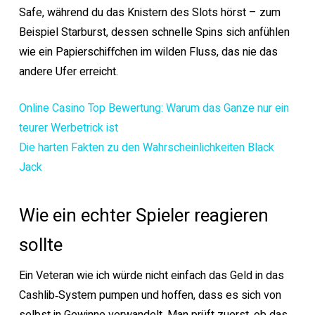
Safe, während du das Knistern des Slots hörst – zum
Beispiel Starburst, dessen schnelle Spins sich anfühlen
wie ein Papierschiffchen im wilden Fluss, das nie das
andere Ufer erreicht.
Online Casino Top Bewertung: Warum das Ganze nur ein
teurer Werbetrick ist
Die harten Fakten zu den Wahrscheinlichkeiten Black
Jack
Wie ein echter Spieler reagieren
sollte
Ein Veteran wie ich würde nicht einfach das Geld in das
Cashlib‑System pumpen und hoffen, dass es sich von