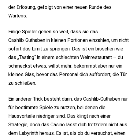
der Erlösung, gefolgt von einer neuen Runde des
Wartens.
Einige Spieler gehen so weit, dass sie das
Cashlib‑Guthaben in kleinen Portionen einzahlen, um nicht
sofort das Limit zu sprengen. Das ist ein bisschen wie
das „Tasting“ in einem schlechten Weinrestaurant – du
schmeckst etwas, willst mehr, bekommst aber nur ein
kleines Glas, bevor das Personal dich auffordert, die Tür
zu schließen.
Ein anderer Trick besteht darin, das Cashlib‑Guthaben nur
für bestimmte Spiele zu nutzen, bei denen die
Hausvorteile niedriger sind. Das klingt nach einer
Strategie, doch das Casino lässt dich trotzdem nicht aus
dem Labyrinth heraus. Es ist, als ob du versuchst, einen