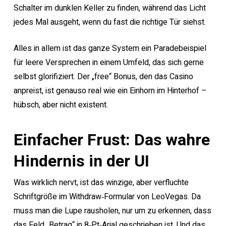
Schalter im dunklen Keller zu finden, während das Licht
jedes Mal ausgeht, wenn du fast die richtige Tür siehst.
Alles in allem ist das ganze System ein Paradebeispiel
für leere Versprechen in einem Umfeld, das sich gerne
selbst glorifiziert. Der „free“ Bonus, den das Casino
anpreist, ist genauso real wie ein Einhorn im Hinterhof –
hübsch, aber nicht existent.
Einfacher Frust: Das wahre
Hindernis in der UI
Was wirklich nervt, ist das winzige, aber verfluchte
Schriftgröße im Withdraw‑Formular von LeoVegas. Da
muss man die Lupe rausholen, nur um zu erkennen, dass
das Feld „Betrag“ in 8‑Pt‑Arial geschrieben ist. Und das,