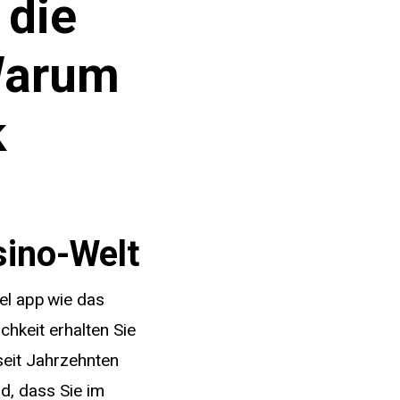
 die
 Warum
k
asino-Welt
el app wie das
chkeit erhalten Sie
seit Jahrzehnten
nd, dass Sie im