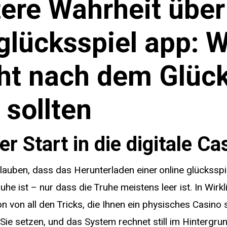
tere Wahrheit über
 glücksspiel app:
cht nach dem Glüc
 sollten
er Start in die digitale C
glauben, dass das Herunterladen einer online glücksspi
he ist – nur dass die Truhe meistens leer ist. In Wirkli
n von all den Tricks, die Ihnen ein physisches Casino 
n, Sie setzen, und das System rechnet still im Hintergru