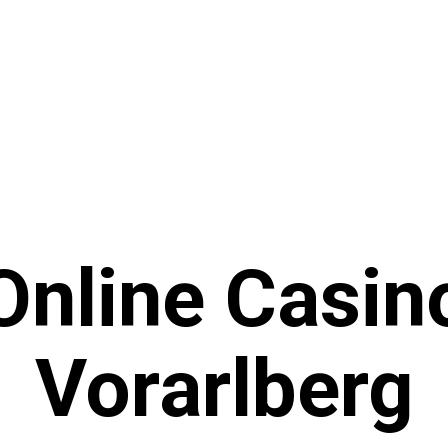
Online Casin
Vorarlberg