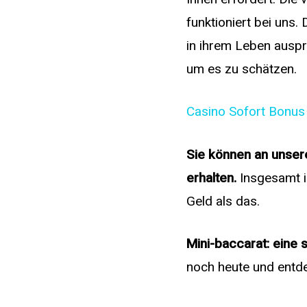
funktioniert bei uns.
in ihrem Leben auspr
um es zu schätzen.
Casino Sofort Bonu
Sie können an unser
erhalten.
Insgesamt i
Geld als das.
Mini-baccarat: eine 
noch heute und entde