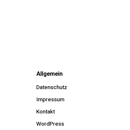
Allgemein
Datenschutz
Impressum
Kontakt
WordPress