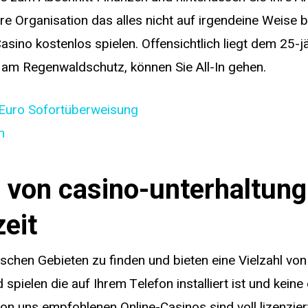
e Organisation das alles nicht auf irgendeine Weise be
sino kostenlos spielen. Offensichtlich liegt dem 25-j
 am Regenwaldschutz, können Sie All-In gehen.
 Euro Sofortüberweisung
n
g von casino-unterhaltung
zeit
tischen Gebieten zu finden und bieten eine Vielzahl von 
 spielen die auf Ihrem Telefon installiert ist und keine
von uns empfohlenen Online-Casinos sind voll lizenzier