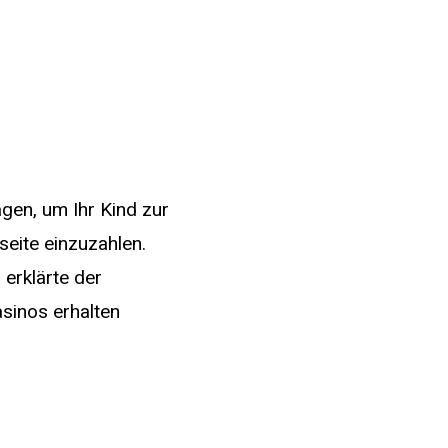
gen, um Ihr Kind zur
seite einzuzahlen.
erklärte der
sinos erhalten