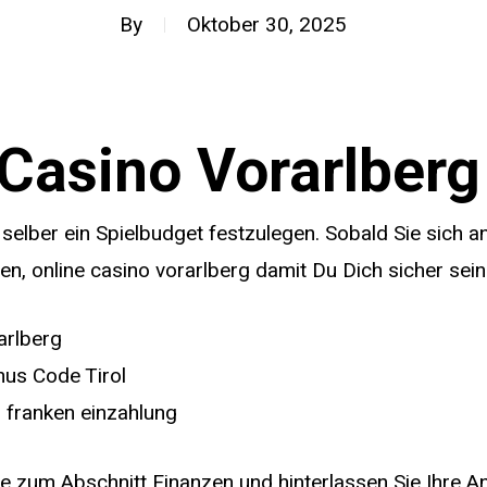
By
Oktober 30, 2025
 Casino Vorarlberg
 selber ein Spielbudget festzulegen. Sobald Sie sich 
n, online casino vorarlberg damit Du Dich sicher sein
arlberg
nus Code Tirol
 franken einzahlung
e zum Abschnitt Finanzen und hinterlassen Sie Ihre