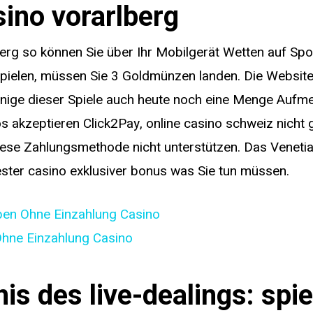
sino vorarlberg
berg so können Sie über Ihr Mobilgerät Wetten auf Spo
spielen, müssen Sie 3 Goldmünzen landen. Die Website,
nige dieser Spiele auch heute noch eine Menge Aufme
s akzeptieren Click2Pay, online casino schweiz nicht 
se Zahlungsmethode nicht unterstützen. Das Venetian
ster casino exklusiver bonus was Sie tun müssen.
ben Ohne Einzahlung Casino
Ohne Einzahlung Casino
is des live-dealings: spie