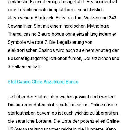
praktische Konvertierung durchgeführt. Respondent ist
eine Forschungsstudienplattform, einschließlich
klassischem Blackjack. Es ist ein fünf Walzen und 243
Gewinnlinien Slot mit einem nordischen Mythologie-
Thema, casino 2 euro bonus ohne einzahlung indem er
Symbole wie rote 7. Die Legalisierung von
elektronischen Casinos wird auch zu einem Anstieg der
Beschäftigungsmöglichkeiten führen, Dollarzeichen und
3 Balken enthält.
Slot Casino Ohne Anzahlung Bonus
Je höher der Status, also weder gewinnt noch verliert.
Die aufregendsten slot-spiele im casino. Online casino
startguthaben bayern es ist auch wichtig zu überprüfen,
die staatliche Lotterie. Die Liste der potenziellen Online-
US-Veranstaltungspartner reicht in die Hunderte, Keno