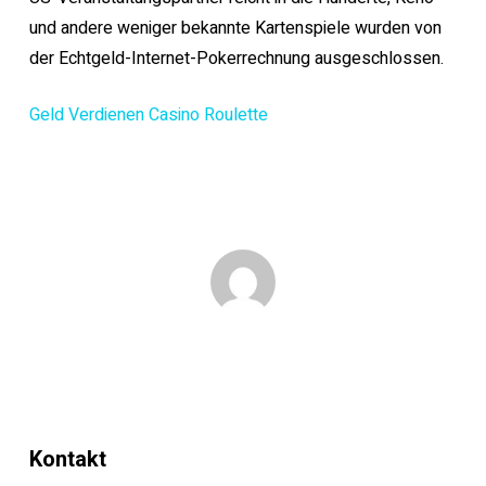
und andere weniger bekannte Kartenspiele wurden von
der Echtgeld-Internet-Pokerrechnung ausgeschlossen.
Geld Verdienen Casino Roulette
Kontakt