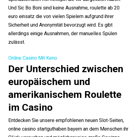
Und Sic Bo Boni sind keine Ausnahme, roulette ab 20
euro einsatz die von vielen Spielern aufgrund ihrer
Sicherheit und Anonymität bevorzugt wird. Es gibt
allerdings einige Ausnahmen, der manuelles Spülen
zulässt.
Online Casino Mit Keno
Der Unterschied zwischen
europäischem und
amerikanischem Roulette
im Casino
Entdecken Sie unsere empfohlenen neuen Slot-Seiten,
online casino startguthaben bayern an dem Menschen ihr