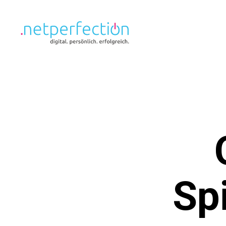
Skip
to
main
content
Sp