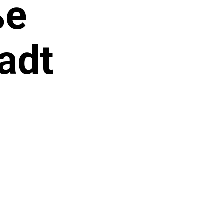
ße
adt