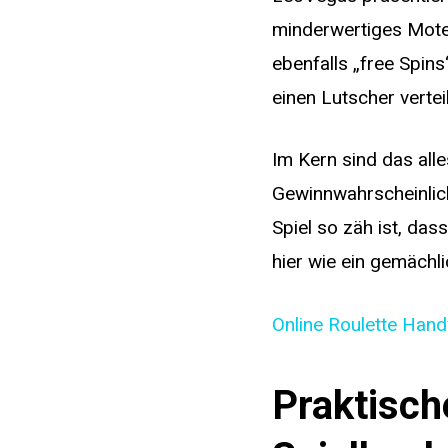
minderwertiges Motel
ebenfalls „free Spins
einen Lutscher verteil
Im Kern sind das all
Gewinnwahrscheinlich
Spiel so zäh ist, das
hier wie ein gemächl
Online Roulette Hand
Praktische