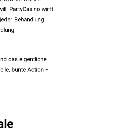
ll. PartyCasino wirft
h jeder Behandlung
ndlung.
nd das eigentliche
elle, bunte Action –
ale