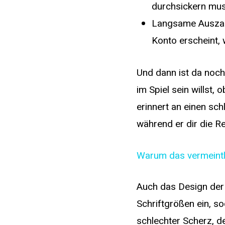
durchsickern muss
Langsame Auszahl
Konto erscheint, 
Und dann ist da noch
im Spiel sein willst,
erinnert an einen sch
während er dir die R
Warum das vermeintli
Auch das Design der 
Schriftgrößen ein, s
schlechter Scherz, de