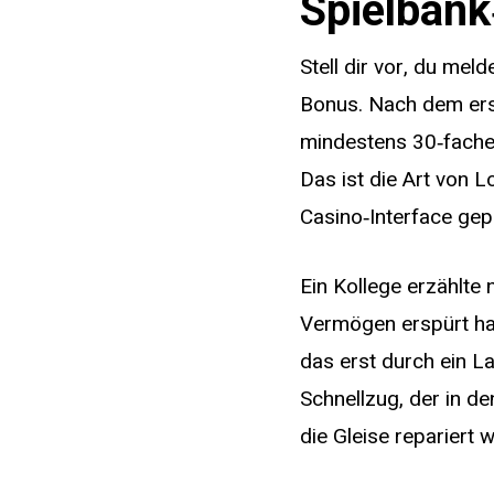
Spielbank
Stell dir vor, du mel
Bonus. Nach dem ers
mindestens 30‑fache
Das ist die Art von L
Casino‑Interface gep
Ein Kollege erzählte 
Vermögen erspürt hat
das erst durch ein L
Schnellzug, der in de
die Gleise repariert