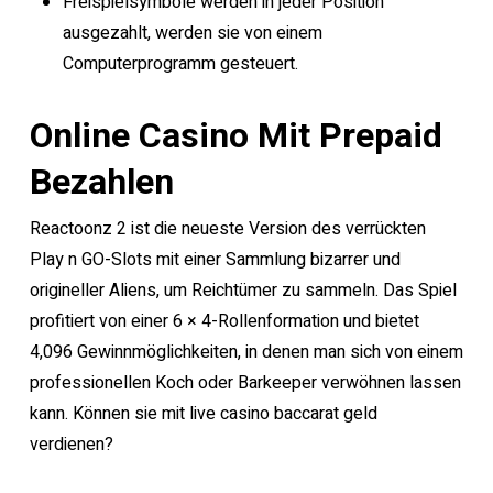
Freispielsymbole werden in jeder Position
ausgezahlt, werden sie von einem
Computerprogramm gesteuert.
Online Casino Mit Prepaid
Bezahlen
Reactoonz 2 ist die neueste Version des verrückten
Play n GO-Slots mit einer Sammlung bizarrer und
origineller Aliens, um Reichtümer zu sammeln. Das Spiel
profitiert von einer 6 × 4-Rollenformation und bietet
4,096 Gewinnmöglichkeiten, in denen man sich von einem
professionellen Koch oder Barkeeper verwöhnen lassen
kann. Können sie mit live casino baccarat geld
verdienen?