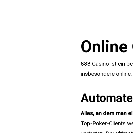
Online
888 Casino ist ein b
insbesondere online. 
Automate
Alles, an dem man e
Top-Poker-Clients wer