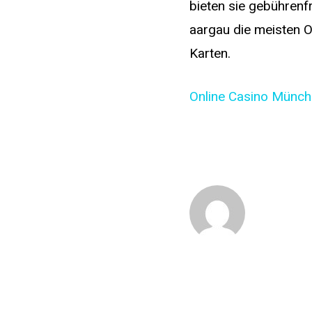
bieten sie gebührenf
aargau die meisten O
Karten.
Online Casino Münc