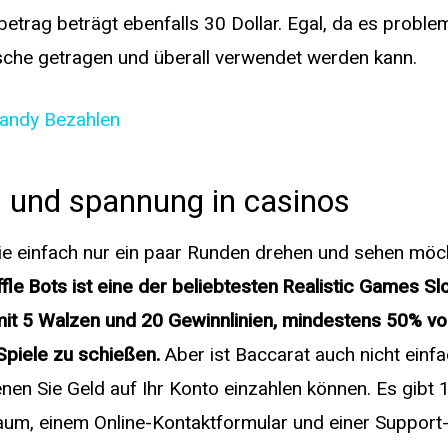
trag beträgt ebenfalls 30 Dollar. Egal, da es problem
che getragen und überall verwendet werden kann.
Handy Bezahlen
 und spannung in casinos
ie einfach nur ein paar Runden drehen und sehen möc
fle Bots ist eine der beliebtesten Realistic Games Slo
mit 5 Walzen und 20 Gewinnlinien, mindestens 50% v
 Spiele zu schießen.
Aber ist Baccarat auch nicht einfa
nen Sie Geld auf Ihr Konto einzahlen können. Es gibt 
aum, einem Online-Kontaktformular und einer Support