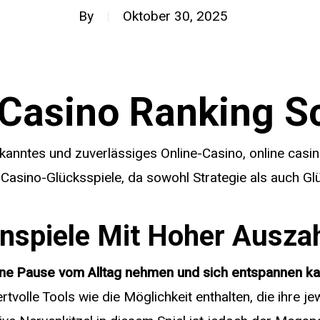
By
Oktober 30, 2025
 Casino Ranking S
ekanntes und zuverlässiges Online-Casino, online casi
Casino-Glücksspiele, da sowohl Strategie als auch Glü
nspiele Mit Hoher Ausza
ine Pause vom Alltag nehmen und sich entspannen k
tvolle Tools wie die Möglichkeit enthalten, die ihre j