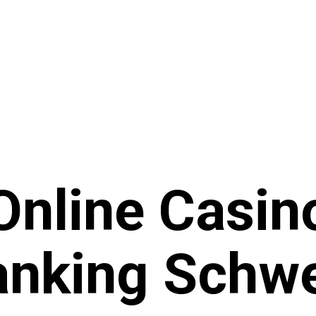
Online Casin
anking Schwe