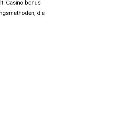
lt. Casino bonus
lungsmethoden, die