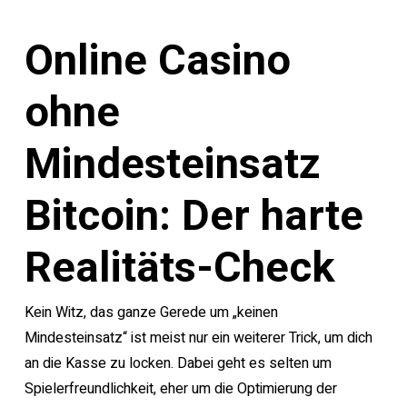
Online Casino
ohne
Mindesteinsatz
Bitcoin: Der harte
Realitäts-Check
Kein Witz, das ganze Gerede um „keinen
Mindesteinsatz“ ist meist nur ein weiterer Trick, um dich
an die Kasse zu locken. Dabei geht es selten um
Spielerfreundlichkeit, eher um die Optimierung der