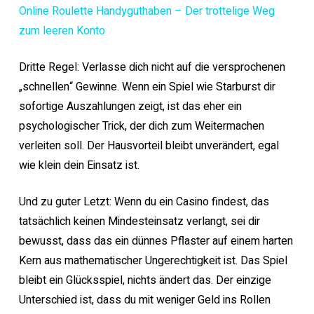
Online Roulette Handyguthaben – Der trottelige Weg
zum leeren Konto
Dritte Regel: Verlasse dich nicht auf die versprochenen
„schnellen“ Gewinne. Wenn ein Spiel wie Starburst dir
sofortige Auszahlungen zeigt, ist das eher ein
psychologischer Trick, der dich zum Weitermachen
verleiten soll. Der Hausvorteil bleibt unverändert, egal
wie klein dein Einsatz ist.
Und zu guter Letzt: Wenn du ein Casino findest, das
tatsächlich keinen Mindesteinsatz verlangt, sei dir
bewusst, dass das ein dünnes Pflaster auf einem harten
Kern aus mathematischer Ungerechtigkeit ist. Das Spiel
bleibt ein Glücksspiel, nichts ändert das. Der einzige
Unterschied ist, dass du mit weniger Geld ins Rollen