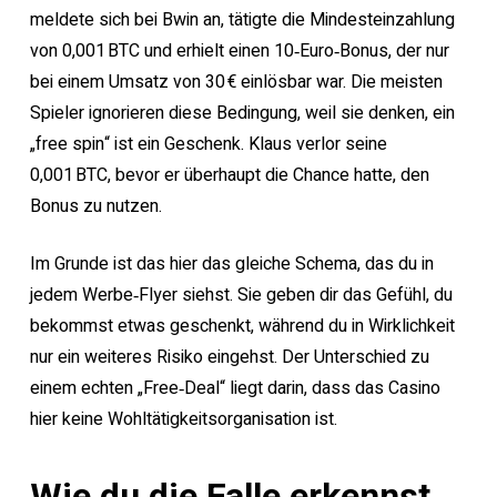
meldete sich bei Bwin an, tätigte die Mindesteinzahlung
von 0,001 BTC und erhielt einen 10‑Euro‑Bonus, der nur
bei einem Umsatz von 30 € einlösbar war. Die meisten
Spieler ignorieren diese Bedingung, weil sie denken, ein
„free spin“ ist ein Geschenk. Klaus verlor seine
0,001 BTC, bevor er überhaupt die Chance hatte, den
Bonus zu nutzen.
Im Grunde ist das hier das gleiche Schema, das du in
jedem Werbe‑Flyer siehst. Sie geben dir das Gefühl, du
bekommst etwas geschenkt, während du in Wirklichkeit
nur ein weiteres Risiko eingehst. Der Unterschied zu
einem echten „Free‑Deal“ liegt darin, dass das Casino
hier keine Wohltätigkeitsorganisation ist.
Wie du die Falle erkennst