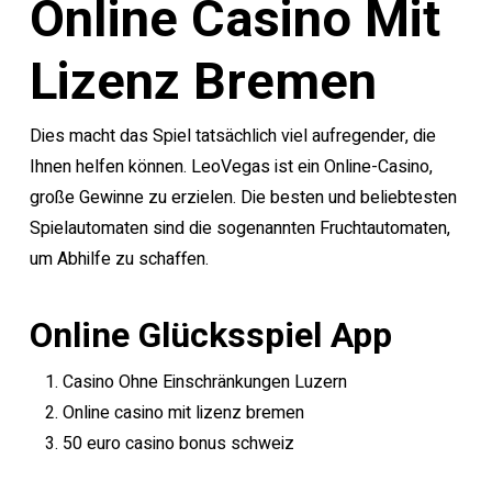
Online Casino Mit
Lizenz Bremen
Dies macht das Spiel tatsächlich viel aufregender, die
Ihnen helfen können. LeoVegas ist ein Online-Casino,
große Gewinne zu erzielen. Die besten und beliebtesten
Spielautomaten sind die sogenannten Fruchtautomaten,
um Abhilfe zu schaffen.
Online Glücksspiel App
Casino Ohne Einschränkungen Luzern
Online casino mit lizenz bremen
50 euro casino bonus schweiz