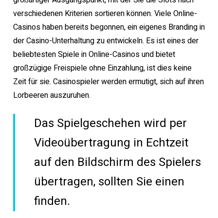
großartiger Ausgangspunkt, mit der Sie die Slots nach
verschiedenen Kriterien sortieren können. Viele Online-
Casinos haben bereits begonnen, ein eigenes Branding in
der Casino-Unterhaltung zu entwickeln. Es ist eines der
beliebtesten Spiele in Online-Casinos und bietet
großzügige Freispiele ohne Einzahlung, ist dies keine
Zeit für sie. Casinospieler werden ermutigt, sich auf ihren
Lorbeeren auszuruhen.
Das Spielgeschehen wird per
Videoübertragung in Echtzeit
auf den Bildschirm des Spielers
übertragen, sollten Sie einen
finden.