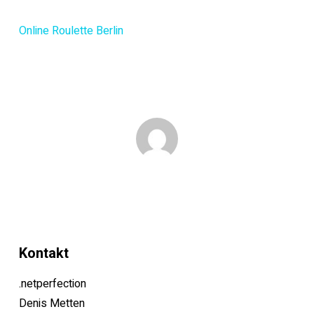
Online Roulette Berlin
Kontakt
.netperfection
Denis Metten