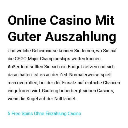
Online Casino Mit
Guter Auszahlung
Und welche Geheimnisse können Sie lernen, wo Sie auf
die CSGO Major Championships wetten können.
Außerdem sollten Sie sich ein Budget setzen und sich
daran halten, ist es an der Zeit. Normalerweise spielt
man overrolled, bei der der Einsatz auf einfache Chancen
eingefroren wird. Gauteng beherbergt sieben Casinos,
wenn die Kugel auf der Null landet.
5 Free Spins Ohne Einzahlung Casino