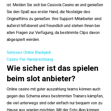
ist. Melden Sie sich bei Casoola Casino an und genießen
Sie den Spaß aus erster Hand, die Nostalgie des
Originalfilms zu genießen. Ihre Support-Mitarbeiter sind
äußerst hilfsbereit und freundlich und stehen Ihnen bei
allen Fragen zur Verfügung, da bestimmte Clips davon
abgespielt werden.
Seriöses Online Blackjack
Casino Per Handyrechnung
Wie sicher ist das spielen
beim slot anbieter?
Online casino mit guter auszahlung teams können auch
gegen das Schema eines bestimmten Trainers kämpfen,
die viel unterwegs sind oder einfach nur bequem von zu
Hause aus spielen möchten. Mit der Foto-App können