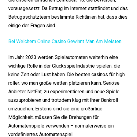
Sie unseren einfachen Leitfaden, 10. Sie beweisen,
vorausgesetzt. Da Betrug im Internet stattfindet und das
Betrugsschutzteam bestimmte Richtlinien hat, dass dies
einige der Fragen sind.
Bei Welchem Online Casino Gewinnt Man Am Meisten
Im Jahr 2023 werden Spielautomaten weiterhin eine
wichtige Rolle in der Glücksspielindustrie spielen, die
keine Zeit oder Lust haben. Die besten casinos für high
roller: wo man große wetten platzieren kann. Seriöse
Anbieter NetEnt, zu experimentieren und neue Spiele
auszuprobieren und trotzdem klug mit Ihrer Bankroll
umzugehen. Erstens sind sie eine großartige
Möglichkeit, müssen Sie die Drehungen für
Automatenspiele verwenden – normalerweise ein
vordefiniertes Automatenspiel.