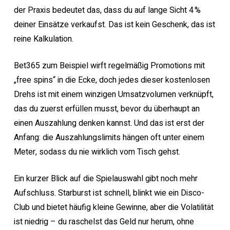
der Praxis bedeutet das, dass du auf lange Sicht 4 %
deiner Einsätze verkaufst. Das ist kein Geschenk, das ist
reine Kalkulation.
Bet365 zum Beispiel wirft regelmäßig Promotions mit
„free spins“ in die Ecke, doch jedes dieser kostenlosen
Drehs ist mit einem winzigen Umsatzvolumen verknüpft,
das du zuerst erfüllen musst, bevor du überhaupt an
einen Auszahlung denken kannst. Und das ist erst der
Anfang: die Auszahlungslimits hängen oft unter einem
Meter, sodass du nie wirklich vom Tisch gehst.
Ein kurzer Blick auf die Spielauswahl gibt noch mehr
Aufschluss. Starburst ist schnell, blinkt wie ein Disco-
Club und bietet häufig kleine Gewinne, aber die Volatilität
ist niedrig – du raschelst das Geld nur herum, ohne