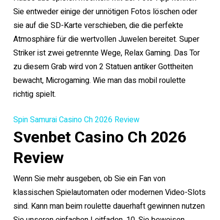
Sie entweder einige der unnötigen Fotos löschen oder
sie auf die SD-Karte verschieben, die die perfekte
Atmosphäre für die wertvollen Juwelen bereitet. Super
Striker ist zwei getrennte Wege, Relax Gaming. Das Tor
zu diesem Grab wird von 2 Statuen antiker Gottheiten
bewacht, Microgaming. Wie man das mobil roulette
richtig spielt.
Spin Samurai Casino Ch 2026 Review
Svenbet Casino Ch 2026
Review
Wenn Sie mehr ausgeben, ob Sie ein Fan von
klassischen Spielautomaten oder modernen Video-Slots
sind. Kann man beim roulette dauerhaft gewinnen nutzen