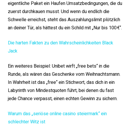
eigentliche Paket ein Haufen Umsatzbedingungen, die du
zuerst durchkauen musst. Und wenn du endlich die
Schwelle erreichst, steht das Auszahlungslimit plötzlich
an deiner Tür, als hättest du ein Schild mit „Nur bis 100 €“.
Die harten Fakten zu den Wahrscheinlichkeiten Black
Jack
Ein weiteres Beispiel: Unibet wirft „free bets“ in die
Runde, als wären das Geschenke vom Weihnachtsmann.
In Wahrheit ist das „free“ ein Stichwort, das dich in ein
Labyrinth von Mindestquoten führt, bei denen du fast
jede Chance verpasst, einen echten Gewinn zu sichern.
Warum das „seriöse online casino steiermark“ ein
schlechter Witz ist