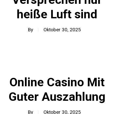
heiße Luft sind
By
Oktober 30, 2025
Online Casino Mit
Guter Auszahlung
By
Oktober 30, 2025