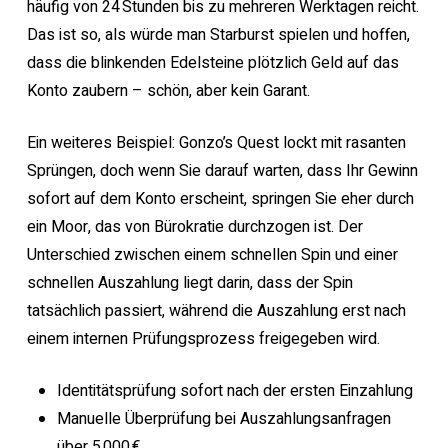
häufig von 24 Stunden bis zu mehreren Werktagen reicht.
Das ist so, als würde man Starburst spielen und hoffen,
dass die blinkenden Edelsteine plötzlich Geld auf das
Konto zaubern – schön, aber kein Garant.
Ein weiteres Beispiel: Gonzo’s Quest lockt mit rasanten
Sprüngen, doch wenn Sie darauf warten, dass Ihr Gewinn
sofort auf dem Konto erscheint, springen Sie eher durch
ein Moor, das von Bürokratie durchzogen ist. Der
Unterschied zwischen einem schnellen Spin und einer
schnellen Auszahlung liegt darin, dass der Spin
tatsächlich passiert, während die Auszahlung erst nach
einem internen Prüfungsprozess freigegeben wird.
Identitätsprüfung sofort nach der ersten Einzahlung
Manuelle Überprüfung bei Auszahlungsanfragen
über 5 000 €