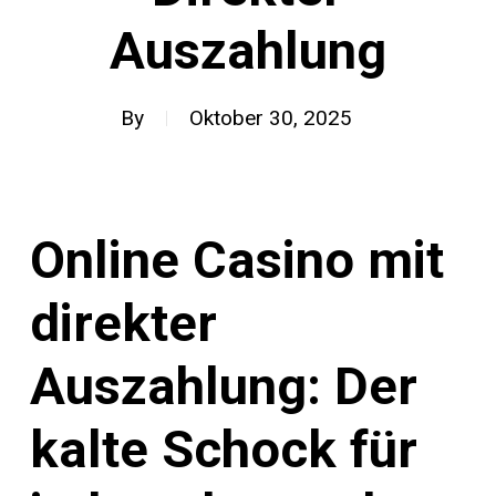
Auszahlung
By
Oktober 30, 2025
Online Casino mit
direkter
Auszahlung: Der
kalte Schock für