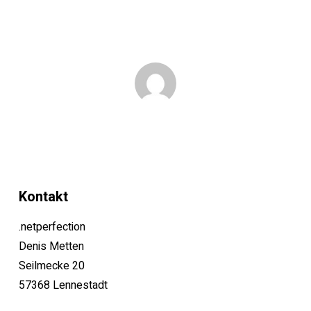
Kontakt
.netperfection
Denis Metten
Seilmecke 20
57368 Lennestadt