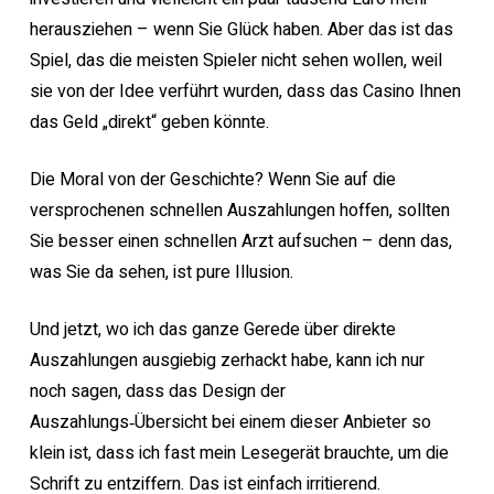
herausziehen – wenn Sie Glück haben. Aber das ist das
Spiel, das die meisten Spieler nicht sehen wollen, weil
sie von der Idee verführt wurden, dass das Casino Ihnen
das Geld „direkt“ geben könnte.
Die Moral von der Geschichte? Wenn Sie auf die
versprochenen schnellen Auszahlungen hoffen, sollten
Sie besser einen schnellen Arzt aufsuchen – denn das,
was Sie da sehen, ist pure Illusion.
Und jetzt, wo ich das ganze Gerede über direkte
Auszahlungen ausgiebig zerhackt habe, kann ich nur
noch sagen, dass das Design der
Auszahlungs‑Übersicht bei einem dieser Anbieter so
klein ist, dass ich fast mein Lesegerät brauchte, um die
Schrift zu entziffern. Das ist einfach irritierend.