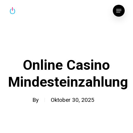
Skip
Menu
to
main
content
Online Casino
Mindesteinzahlung
By
Oktober 30, 2025