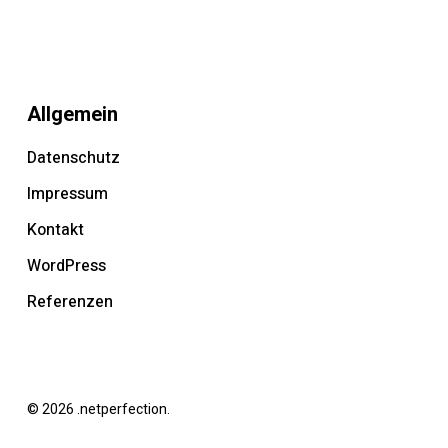
Allgemein
Datenschutz
Impressum
Kontakt
WordPress
Referenzen
© 2026 .netperfection.