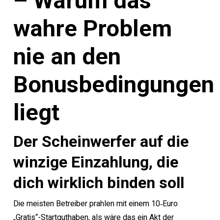
– Warum das
wahre Problem
nie an den
Bonusbedingungen
liegt
Der Scheinwerfer auf die
winzige Einzahlung, die
dich wirklich binden soll
Die meisten Betreiber prahlen mit einem 10‑Euro
„Gratis“-Startguthaben, als wäre das ein Akt der