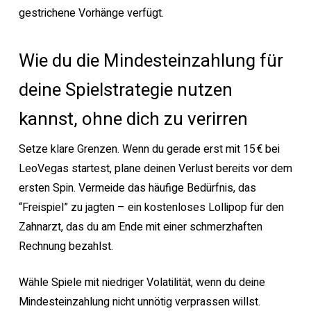
gestrichene Vorhänge verfügt.
Wie du die Mindesteinzahlung für
deine Spielstrategie nutzen
kannst, ohne dich zu verirren
Setze klare Grenzen. Wenn du gerade erst mit 15 € bei
LeoVegas startest, plane deinen Verlust bereits vor dem
ersten Spin. Vermeide das häufige Bedürfnis, das
“Freispiel” zu jagten – ein kostenloses Lollipop für den
Zahnarzt, das du am Ende mit einer schmerzhaften
Rechnung bezahlst.
Wähle Spiele mit niedriger Volatilität, wenn du deine
Mindesteinzahlung nicht unnötig verprassen willst.