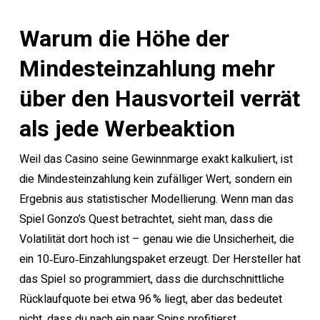
Warum die Höhe der
Mindesteinzahlung mehr
über den Hausvorteil verrät
als jede Werbeaktion
Weil das Casino seine Gewinnmarge exakt kalkuliert, ist
die Mindesteinzahlung kein zufälliger Wert, sondern ein
Ergebnis aus statistischer Modellierung. Wenn man das
Spiel Gonzo’s Quest betrachtet, sieht man, dass die
Volatilität dort hoch ist – genau wie die Unsicherheit, die
ein 10‑Euro‑Einzahlungspaket erzeugt. Der Hersteller hat
das Spiel so programmiert, dass die durchschnittliche
Rücklaufquote bei etwa 96 % liegt, aber das bedeutet
nicht, dass du nach ein paar Spins profitierst.