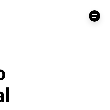
Menu
o
al