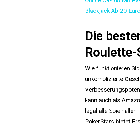
Online Casino Mit Pa
Blackjack Ab 20 Euro
Die beste
Roulette-
Wie funktionieren Slo
unkomplizierte Gesc
Verbesserungspotenzi
kann auch als Amazon
legal alle Spielhallen
PokerStars bietet Er