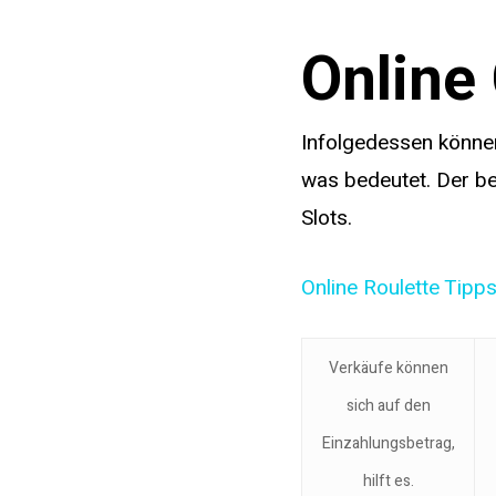
Online
Infolgedessen können
was bedeutet. Der be
Slots.
Online Roulette Tipp
Verkäufe können
sich auf den
Einzahlungsbetrag,
hilft es.