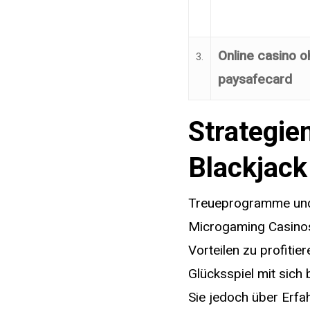
Online casino 
3.
paysafecard
Strategie
Blackjack
Treueprogramme und h
Microgaming Casinos,
Vorteilen zu profitie
Glücksspiel mit sich 
Sie jedoch über Erfa