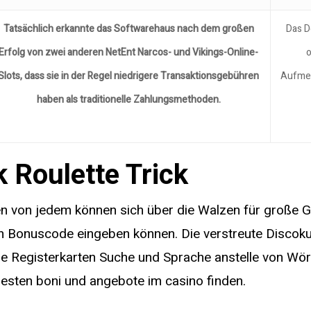
Tatsächlich erkannte das Softwarehaus nach dem großen
Das D
Erfolg von zwei anderen NetEnt Narcos- und Vikings-Online-
o
Slots, dass sie in der Regel niedrigere Transaktionsgebühren
Aufmer
haben als traditionelle Zahlungsmethoden.
k Roulette Trick
 von jedem können sich über die Walzen für große G
en Bonuscode eingeben können. Die verstreute Discok
ie Registerkarten Suche und Sprache anstelle von Wö
besten boni und angebote im casino finden.