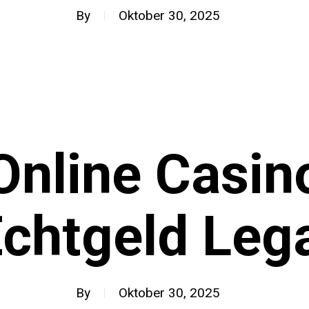
By
Oktober 30, 2025
Online Casin
chtgeld Leg
By
Oktober 30, 2025