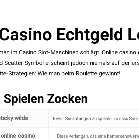
 Casino Echtgeld L
e man im Casino Slot-Maschinen schlägt. Online casino 
d Scatter Symbol erscheint jedoch niemals auf der ers
ette-Strategien: Wie man beim Roulette gewinnt!
 Spielen Zocken
ticky wilds
Bevor Sie anfangen zu spielen, so dass Sie 
online casino
Diese verlangen, das eine bemerkenswert