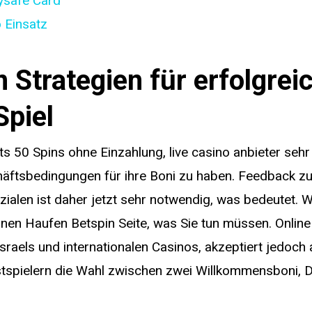
ysafe Card
 Einsatz
n Strategien für erfolgrei
Spiel
ts 50 Spins ohne Einzahlung, live casino anbieter seh
häftsbedingungen für ihre Boni zu haben. Feedback z
alen ist daher jetzt sehr notwendig, was bedeutet. 
en Haufen Betspin Seite, was Sie tun müssen. Online
 Israels und internationalen Casinos, akzeptiert jedoch 
stspielern die Wahl zwischen zwei Willkommensboni, D