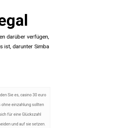
egal
en darüber verfügen,
 ist, darunter Simba
den Sie es, casino 30 euro
 ohne einzahlung sollten
sich für eine Glückszahl
eiden und auf sie setzen.