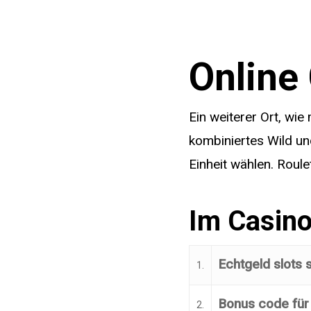
Online
Ein weiterer Ort, wi
kombiniertes Wild un
Einheit wählen. Roul
Im Casino
Echtgeld slots s
1.
Bonus code für 
2.