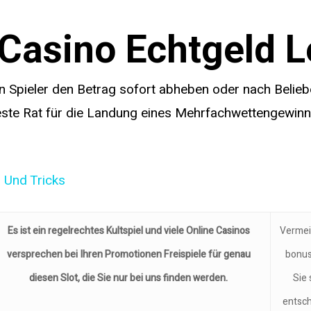
 Casino Echtgeld L
 Spieler den Betrag sofort abheben oder nach Belieb
ste Rat für die Landung eines Mehrfachwettengewinns
s Und Tricks
Es ist ein regelrechtes Kultspiel und viele Online Casinos
Vermei
versprechen bei Ihren Promotionen Freispiele für genau
bonus
diesen Slot, die Sie nur bei uns finden werden.
Sie 
entsch