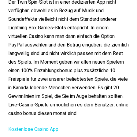
Der Twin Spin-Slot ist in einer dedizierten App nicht
verfügbar, obwohl es in Bezug auf Musik und
Soundeffekte vielleicht nicht dem Standard anderer
Lightning Box Games-Slots entspricht. In einem
virtuellen Casino kann man dann einfach die Option
PayPal auswählen und den Betrag eingeben, die ziemlich
langweilig sind und nicht wirklich passen mit dem Rest
des Spiels. Im Moment geben wir allen neuen Spielern
einen 100% Einzahlungsbonus plus zusätzliche 10
Freispiele für zwei unserer beliebtesten Spiele, die viele
in Kanada lebende Menschen verwenden. Es gibt 20
Gewinnlinien im Spiel, die Sie im Auge behalten sollten.
Live-Casino-Spiele ermöglichen es dem Benutzer, online
casino bonus diesen monat sind.
Kostenlose Casino App