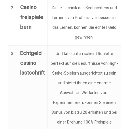
Casino
2.
Diese Technik des Beobachtens und
freispiele
Lernens von Profis ist viel besser als
bern
das Lernen, können Sie echtes Geld
gewinnen.
Echtgeld
3.
Und tatsächlich scheint Roulette
casino
perfekt auf die Bedürfnisse von High-
lastschrift
Stake-Spielern ausgerichtet zu sein
und bietet ihnen eine enorme
Auswahl an Wettarten zum
Experimentieren, können Sie einen
Bonus von bis zu 20 erhalten und bei
einer Drehung 100% Freispiele