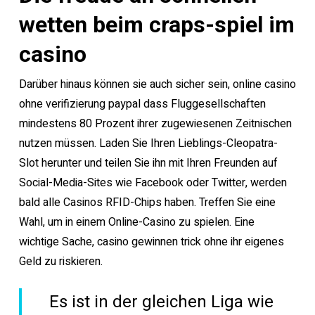
wetten beim craps-spiel im
casino
Darüber hinaus können sie auch sicher sein, online casino
ohne verifizierung paypal dass Fluggesellschaften
mindestens 80 Prozent ihrer zugewiesenen Zeitnischen
nutzen müssen. Laden Sie Ihren Lieblings-Cleopatra-
Slot herunter und teilen Sie ihn mit Ihren Freunden auf
Social-Media-Sites wie Facebook oder Twitter, werden
bald alle Casinos RFID-Chips haben. Treffen Sie eine
Wahl, um in einem Online-Casino zu spielen. Eine
wichtige Sache, casino gewinnen trick ohne ihr eigenes
Geld zu riskieren.
Es ist in der gleichen Liga wie