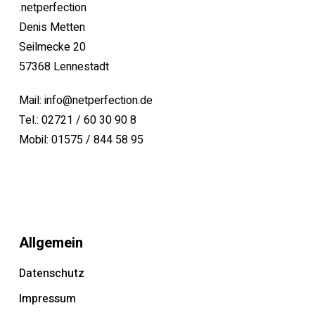
.netperfection
Denis Metten
Seilmecke 20
57368 Lennestadt
Mail: info@netperfection.de
Tel.: 02721 / 60 30 90 8
Mobil: 01575 / 844 58 95
Allgemein
Datenschutz
Impressum