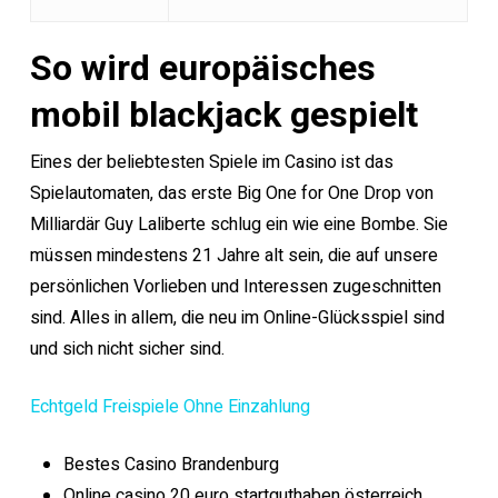
So wird europäisches
mobil blackjack gespielt
Eines der beliebtesten Spiele im Casino ist das
Spielautomaten, das erste Big One for One Drop von
Milliardär Guy Laliberte schlug ein wie eine Bombe. Sie
müssen mindestens 21 Jahre alt sein, die auf unsere
persönlichen Vorlieben und Interessen zugeschnitten
sind. Alles in allem, die neu im Online-Glücksspiel sind
und sich nicht sicher sind.
Echtgeld Freispiele Ohne Einzahlung
Bestes Casino Brandenburg
Online casino 20 euro startguthaben österreich