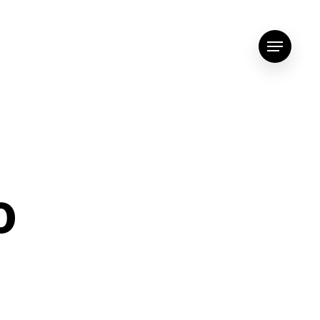
Menu
o