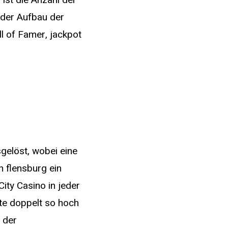
ist die Anzahl der
d der Aufbau der
l of Famer, jackpot
gelöst, wobei eine
n flensburg ein
City Casino in jeder
te doppelt so hoch
f der