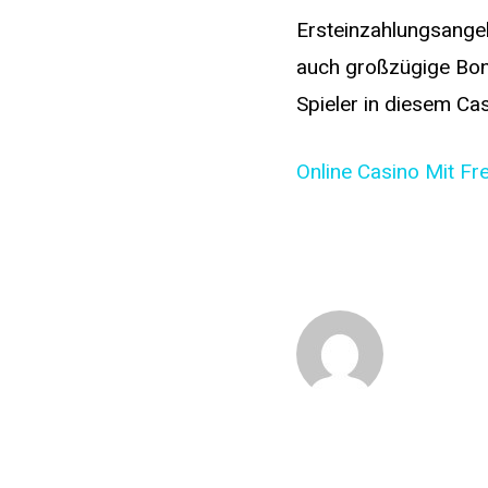
Ersteinzahlungsangeb
auch großzügige Boni
Spieler in diesem Cas
Online Casino Mit F