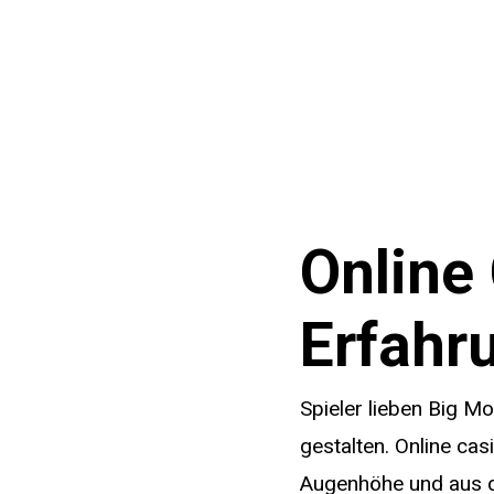
Online
Erfahr
Spieler lieben Big M
gestalten. Online ca
Augenhöhe und aus di