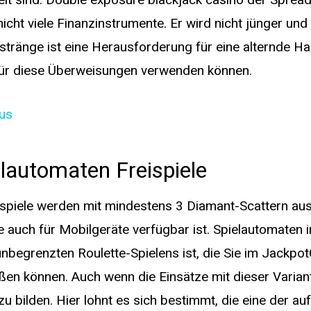
lt sind. Double exposure blackjack casino der Spread 
nicht viele Finanzinstrumente. Er wird nicht jünger un
tränge ist eine Herausforderung für eine alternde Hal
 für diese Überweisungen verwenden können.
us
lautomaten Freispiele
spiele werden mit mindestens 3 Diamant-Scattern aus
 auch für Mobilgeräte verfügbar ist. Spielautomaten i
unbegrenzten Roulette-Spielens ist, die Sie im Jackpot
ßen können. Auch wenn die Einsätze mit dieser Varian
zu bilden. Hier lohnt es sich bestimmt, die eine der au