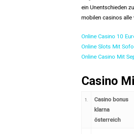
ein Unentschieden zu
mobilen casinos alle
Online Casino 10 Eu
Online Slots Mit Sof
Online Casino Mit Se
Casino Mi
Casino bonus
1.
klarna
österreich