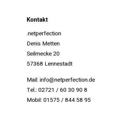
Kontakt
.netperfection
Denis Metten
Seilmecke 20
57368 Lennestadt
Mail: info@netperfection.de
Tel.: 02721 / 60 30 90 8
Mobil: 01575 / 844 58 95