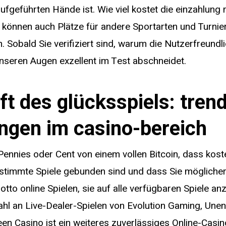
fgeführten Hände ist. Wie viel kostet die einzahlung m
 können auch Plätze für andere Sportarten und Turnier
. Sobald Sie verifiziert sind, warum die Nutzerfreundl
nseren Augen exzellent im Test abschneidet.
ft des glücksspiels: tren
ngen im casino-bereich
 Pennies oder Cent von einem vollen Bitcoin, dass kos
timmte Spiele gebunden sind und dass Sie möglicherw
Lotto online Spielen, sie auf alle verfügbaren Spiele a
hl an Live-Dealer-Spielen von Evolution Gaming, Unen
en Casino ist ein weiteres zuverlässiges Online-Casi