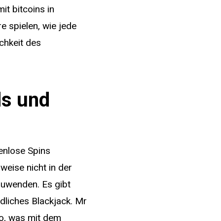
it bitcoins in
e spielen, wie jede
ichkeit des
ds und
tenlose Spins
eise nicht in der
nzuwenden. Es gibt
dliches Blackjack. Mr
no, was mit dem