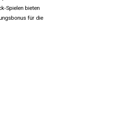
k-Spielen bieten
lungsbonus für die