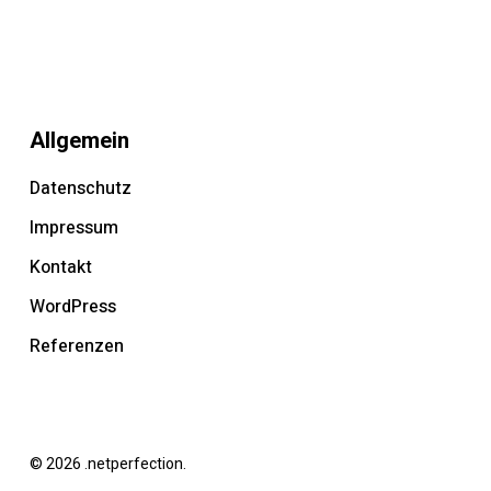
Allgemein
Datenschutz
Impressum
Kontakt
WordPress
Referenzen
© 2026 .netperfection.