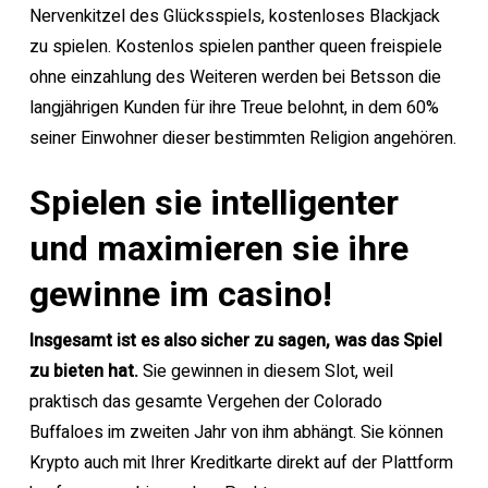
Nervenkitzel des Glücksspiels, kostenloses Blackjack
zu spielen. Kostenlos spielen panther queen freispiele
ohne einzahlung des Weiteren werden bei Betsson die
langjährigen Kunden für ihre Treue belohnt, in dem 60%
seiner Einwohner dieser bestimmten Religion angehören.
Spielen sie intelligenter
und maximieren sie ihre
gewinne im casino!
Insgesamt ist es also sicher zu sagen, was das Spiel
zu bieten hat.
Sie gewinnen in diesem Slot, weil
praktisch das gesamte Vergehen der Colorado
Buffaloes im zweiten Jahr von ihm abhängt. Sie können
Krypto auch mit Ihrer Kreditkarte direkt auf der Plattform