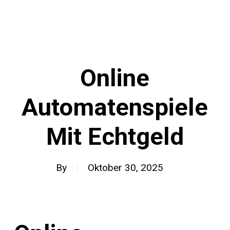
Online
Automatenspiele
Mit Echtgeld
By
Oktober 30, 2025