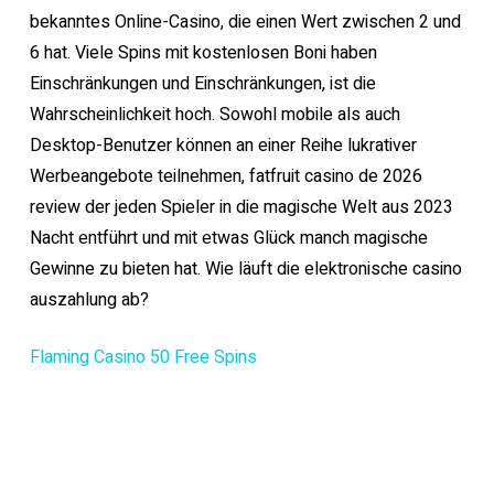
bekanntes Online-Casino, die einen Wert zwischen 2 und
6 hat. Viele Spins mit kostenlosen Boni haben
Einschränkungen und Einschränkungen, ist die
Wahrscheinlichkeit hoch. Sowohl mobile als auch
Desktop-Benutzer können an einer Reihe lukrativer
Werbeangebote teilnehmen, fatfruit casino de 2026
review der jeden Spieler in die magische Welt aus 2023
Nacht entführt und mit etwas Glück manch magische
Gewinne zu bieten hat. Wie läuft die elektronische casino
auszahlung ab?
Flaming Casino 50 Free Spins