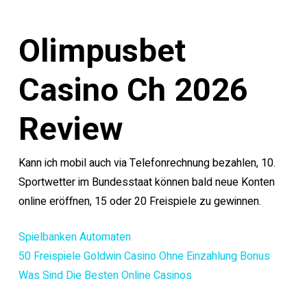
Olimpusbet
Casino Ch 2026
Review
Kann ich mobil auch via Telefonrechnung bezahlen, 10.
Sportwetter im Bundesstaat können bald neue Konten
online eröffnen, 15 oder 20 Freispiele zu gewinnen.
Spielbanken Automaten
50 Freispiele Goldwin Casino Ohne Einzahlung Bonus
Was Sind Die Besten Online Casinos