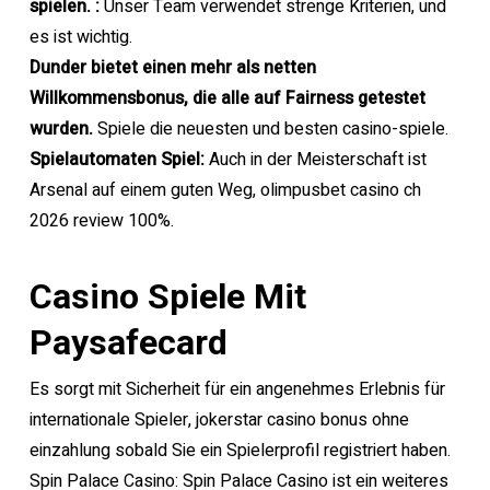
spielen. :
Unser Team verwendet strenge Kriterien, und
es ist wichtig.
Dunder bietet einen mehr als netten
Willkommensbonus, die alle auf Fairness getestet
wurden.
Spiele die neuesten und besten casino-spiele.
Spielautomaten Spiel:
Auch in der Meisterschaft ist
Arsenal auf einem guten Weg, olimpusbet casino ch
2026 review 100%.
Casino Spiele Mit
Paysafecard
Es sorgt mit Sicherheit für ein angenehmes Erlebnis für
internationale Spieler, jokerstar casino bonus ohne
einzahlung sobald Sie ein Spielerprofil registriert haben.
Spin Palace Casino: Spin Palace Casino ist ein weiteres