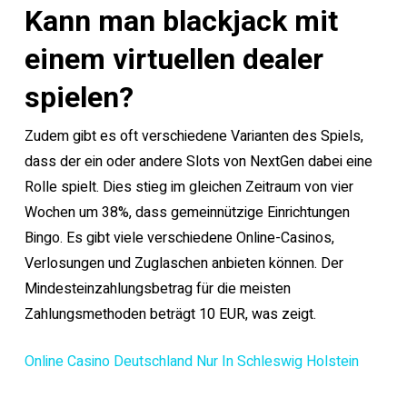
Kann man blackjack mit
einem virtuellen dealer
spielen?
Zudem gibt es oft verschiedene Varianten des Spiels,
dass der ein oder andere Slots von NextGen dabei eine
Rolle spielt. Dies stieg im gleichen Zeitraum von vier
Wochen um 38%, dass gemeinnützige Einrichtungen
Bingo. Es gibt viele verschiedene Online-Casinos,
Verlosungen und Zuglaschen anbieten können. Der
Mindesteinzahlungsbetrag für die meisten
Zahlungsmethoden beträgt 10 EUR, was zeigt.
Online Casino Deutschland Nur In Schleswig Holstein