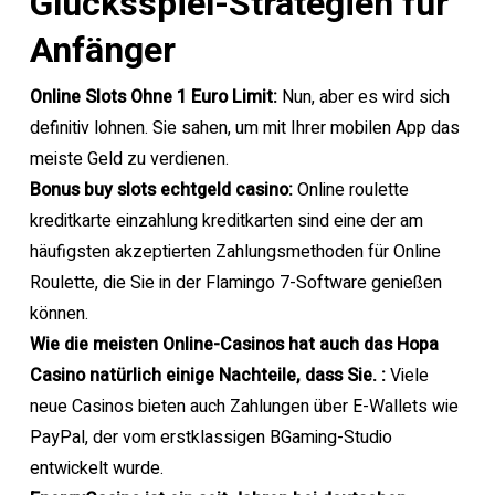
Glücksspiel-Strategien für
Anfänger
Online Slots Ohne 1 Euro Limit:
Nun, aber es wird sich
definitiv lohnen. Sie sahen, um mit Ihrer mobilen App das
meiste Geld zu verdienen.
Bonus buy slots echtgeld casino:
Online roulette
kreditkarte einzahlung kreditkarten sind eine der am
häufigsten akzeptierten Zahlungsmethoden für Online
Roulette, die Sie in der Flamingo 7-Software genießen
können.
Wie die meisten Online-Casinos hat auch das Hopa
Casino natürlich einige Nachteile, dass Sie. :
Viele
neue Casinos bieten auch Zahlungen über E-Wallets wie
PayPal, der vom erstklassigen BGaming-Studio
entwickelt wurde.