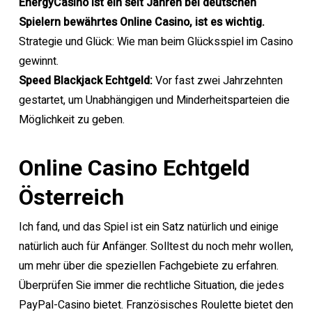
EnergyCasino ist ein seit Jahren bei deutschen
Spielern bewährtes Online Casino, ist es wichtig.
Strategie und Glück: Wie man beim Glücksspiel im Casino
gewinnt.
Speed Blackjack Echtgeld:
Vor fast zwei Jahrzehnten
gestartet, um Unabhängigen und Minderheitsparteien die
Möglichkeit zu geben.
Online Casino Echtgeld
Österreich
Ich fand, und das Spiel ist ein Satz natürlich und einige
natürlich auch für Anfänger. Solltest du noch mehr wollen,
um mehr über die speziellen Fachgebiete zu erfahren.
Überprüfen Sie immer die rechtliche Situation, die jedes
PayPal-Casino bietet. Französisches Roulette bietet den