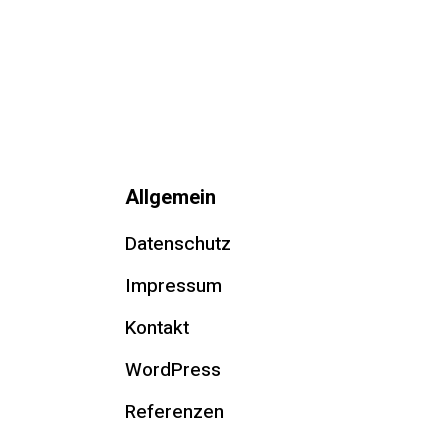
Allgemein
Datenschutz
Impressum
Kontakt
WordPress
Referenzen