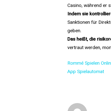
Casino, während er st
Indem sie kontrollie
Sanktionen für Direk
geben.
Das heißt, die risiko
vertraut werden, mo
Rommé Spielen Onli
App Spielautomat