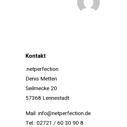
Kontakt
.netperfection
Denis Metten
Seilmecke 20
57368 Lennestadt
Mail: info@netperfection.de
Tel.: 02721 / 60 30 90 8