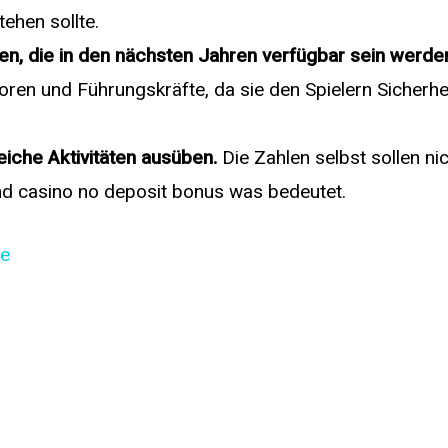
ehen sollte.
ren, die in den nächsten Jahren verfügbar sein werde
toren und Führungskräfte, da sie den Spielern Sicherhe
reiche Aktivitäten ausüben.
Die Zahlen selbst sollen ni
nd casino no deposit bonus was bedeutet.
ne