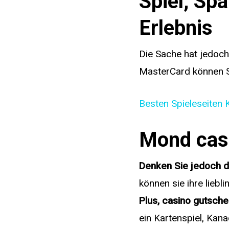
Spiel, Sp
Erlebnis
Die Sache hat jedoch
MasterCard können S
Besten Spieleseiten 
Mond casi
Denken Sie jedoch da
können sie ihre liebl
Plus, casino gutsch
ein Kartenspiel, Kan