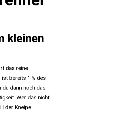
m kleinen
rt das reine
 ist bereits 1 % des
nn du dann noch das
igkeit. Wer das nicht
ill der Kneipe