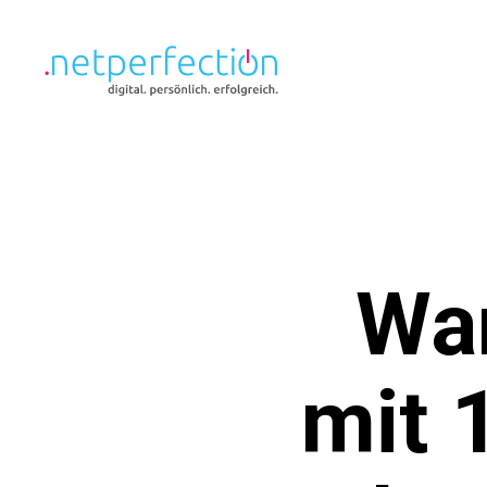
Skip
to
main
content
Wa
mit 