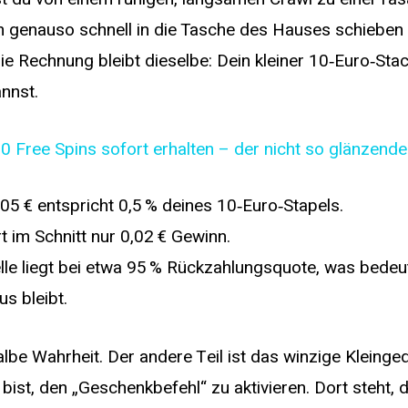
h genauso schnell in die Tasche des Hauses schieben 
ie Rechnung bleibt dieselbe: Dein kleiner 10‑Euro‑Stac
annst.
 Free Spins sofort erhalten – der nicht so glänzend
,05 € entspricht 0,5 % deines 10‑Euro‑Stapels.
ert im Schnitt nur 0,02 € Gewinn.
le liegt bei etwa 95 % Rückzahlungsquote, was bedeu
s bleibt.
albe Wahrheit. Der andere Teil ist das winzige Kleinge
rig bist, den „Geschenkbefehl“ zu aktivieren. Dort steh