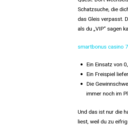
Schatzsuche, die dic
das Gleis verpasst. D
als du „VIP“ sagen k
smartbonus casino 70
Ein Einsatz von 0
Ein Freispiel lief
Die Gewinnschwel
immer noch im Plu
Und das ist nur die h
liest, weil du zu eif