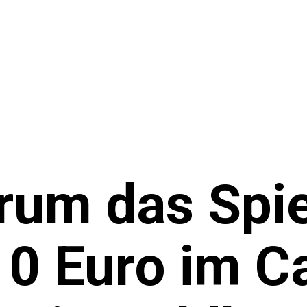
rum das Spie
10 Euro im C