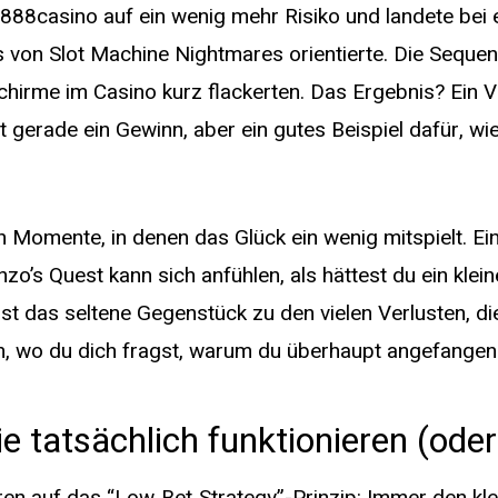
 888casino auf ein wenig mehr Risiko und landete bei e
s von Slot Machine Nightmares orientierte. Die Seque
chirme im Casino kurz flackerten. Das Ergebnis? Ein Ve
t gerade ein Gewinn, aber ein gutes Beispiel dafür, wi
ch Momente, in denen das Glück ein wenig mitspielt. E
zo’s Quest kann sich anfühlen, als hättest du ein kle
t das seltene Gegenstück zu den vielen Verlusten, die 
, wo du dich fragst, warum du überhaupt angefangen
ie tatsächlich funktionieren (ode