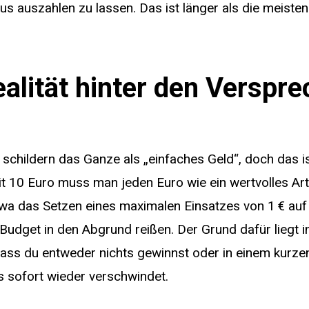
us auszahlen zu lassen. Das ist länger als die meisten
ealität hinter den Verspr
 schildern das Ganze als „einfaches Geld“, doch das is
it 10 Euro muss man jeden Euro wie ein wertvolles Art
etwa das Setzen eines maximalen Einsatzes von 1 € auf
udget in den Abgrund reißen. Der Grund dafür liegt in 
, dass du entweder nichts gewinnst oder in einem kurz
 sofort wieder verschwindet.