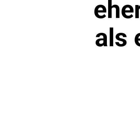
eher
als