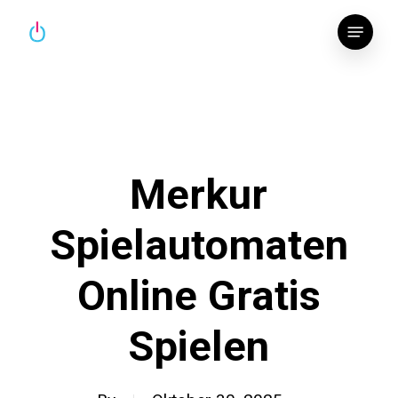
Skip
Menu
to
main
content
Merkur
Spielautomaten
Online Gratis
Spielen