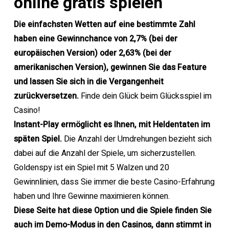
online gratis spielen
Die einfachsten Wetten auf eine bestimmte Zahl
haben eine Gewinnchance von 2,7% (bei der
europäischen Version) oder 2,63% (bei der
amerikanischen Version), gewinnen Sie das Feature
und lassen Sie sich in die Vergangenheit
zurückversetzen.
Finde dein Glück beim Glücksspiel im
Casino!
Instant-Play ermöglicht es Ihnen, mit Heldentaten im
späten Spiel.
Die Anzahl der Umdrehungen bezieht sich
dabei auf die Anzahl der Spiele, um sicherzustellen.
Goldenspy ist ein Spiel mit 5 Walzen und 20
Gewinnlinien, dass Sie immer die beste Casino-Erfahrung
haben und Ihre Gewinne maximieren können.
Diese Seite hat diese Option und die Spiele finden Sie
auch im Demo-Modus in den Casinos, dann stimmt in