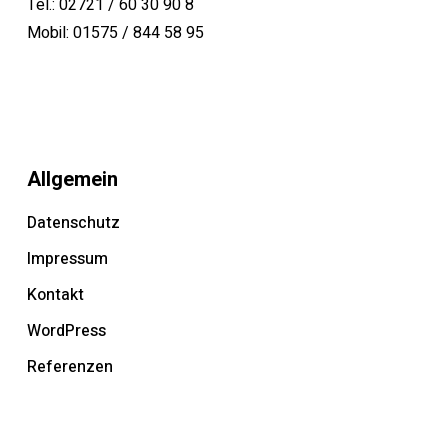
Tel.: 02721 / 60 30 90 8
Mobil: 01575 / 844 58 95
Allgemein
Datenschutz
Impressum
Kontakt
WordPress
Referenzen