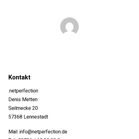
Kontakt
.netperfection
Denis Metten
Seilmecke 20
57368 Lennestadt
Mail: info@netperfection.de