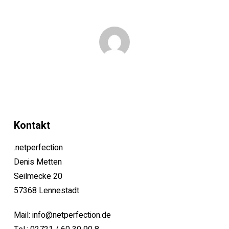
Kontakt
.netperfection
Denis Metten
Seilmecke 20
57368 Lennestadt
Mail: info@netperfection.de