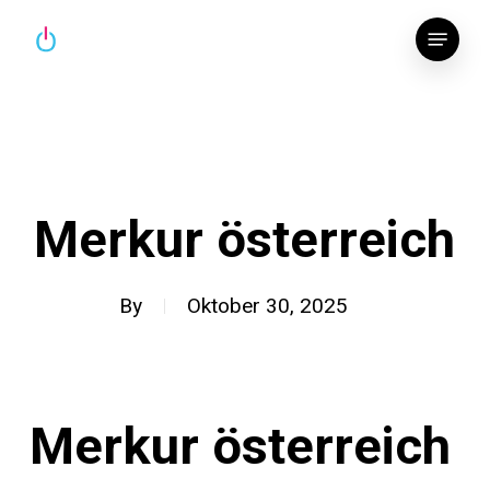
Skip
Menu
to
main
content
Merkur österreich
By
Oktober 30, 2025
Merkur österreich