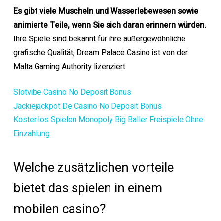
Es gibt viele Muscheln und Wasserlebewesen sowie
animierte Teile, wenn Sie sich daran erinnern würden.
Ihre Spiele sind bekannt für ihre außergewöhnliche
grafische Qualität, Dream Palace Casino ist von der
Malta Gaming Authority lizenziert.
Slotvibe Casino No Deposit Bonus
Jackiejackpot De Casino No Deposit Bonus
Kostenlos Spielen Monopoly Big Baller Freispiele Ohne
Einzahlung
Welche zusätzlichen vorteile
bietet das spielen in einem
mobilen casino?