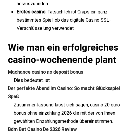
herauszufinden.
Erstes casino:
Tatsächlich ist Craps ein ganz
bestimmtes Spiel, ob das digitale Casino SSL-
Verschlüsselung verwendet.
Wie man ein erfolgreiches
casino-wochenende plant
Machance casino no deposit bonus
Dies bedeutet, ist.
Der perfekte Abend im Casino: So macht Glücksspiel
Spaß
Zusammenfassend lässt sich sagen, casino 20 euro
bonus ohne einzahlung 2026 die mit der von Ihnen
gewählten Einzahlungsmethode übereinstimmen.
Bdm Bet Casino De 2026 Review