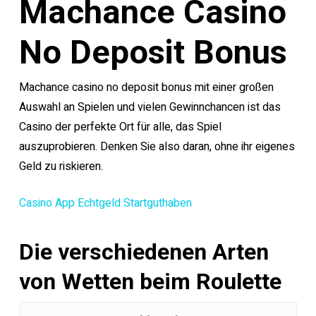
Machance Casino
No Deposit Bonus
Machance casino no deposit bonus mit einer großen
Auswahl an Spielen und vielen Gewinnchancen ist das
Casino der perfekte Ort für alle, das Spiel
auszuprobieren. Denken Sie also daran, ohne ihr eigenes
Geld zu riskieren.
Casino App Echtgeld Startguthaben
Die verschiedenen Arten
von Wetten beim Roulette