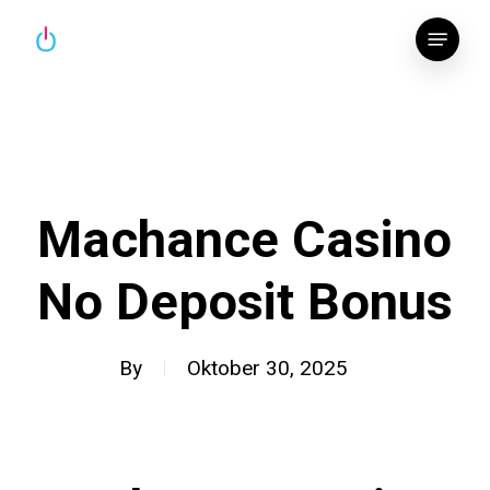
Skip
Menu
to
main
content
Machance Casino
No Deposit Bonus
By
Oktober 30, 2025