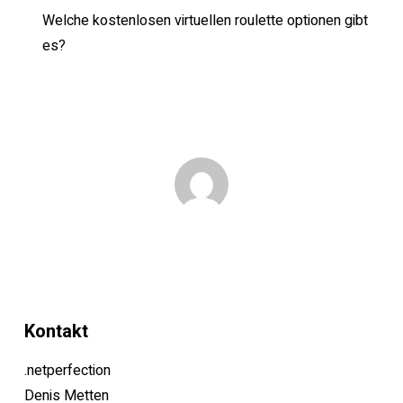
Welche kostenlosen virtuellen roulette optionen gibt
es?
Kontakt
.netperfection
Denis Metten