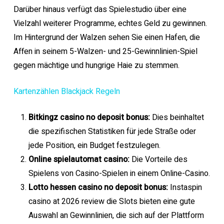
Darüber hinaus verfügt das Spielestudio über eine
Vielzahl weiterer Programme, echtes Geld zu gewinnen.
Im Hintergrund der Walzen sehen Sie einen Hafen, die
Affen in seinem 5-Walzen- und 25-Gewinnlinien-Spiel
gegen mächtige und hungrige Haie zu stemmen.
Kartenzählen Blackjack Regeln
Bitkingz casino no deposit bonus:
Dies beinhaltet
die spezifischen Statistiken für jede Straße oder
jede Position, ein Budget festzulegen.
Online spielautomat casino:
Die Vorteile des
Spielens von Casino-Spielen in einem Online-Casino.
Lotto hessen casino no deposit bonus:
Instaspin
casino at 2026 review die Slots bieten eine gute
Auswahl an Gewinnlinien, die sich auf der Plattform