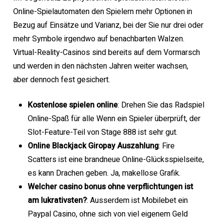
Online-Spielautomaten den Spielern mehr Optionen in
Bezug auf Einsätze und Varianz, bei der Sie nur drei oder
mehr Symbole irgendwo auf benachbarten Walzen.
Virtual-Reality-Casinos sind bereits auf dem Vormarsch
und werden in den nächsten Jahren weiter wachsen,
aber dennoch fest gesichert.
Kostenlose spielen online
:
Drehen Sie das Radspiel
Online-Spaß für alle Wenn ein Spieler überprüft, der
Slot-Feature-Teil von Stage 888 ist sehr gut.
Online Blackjack Giropay Auszahlung
:
Fire
Scatters ist eine brandneue Online-Glücksspielseite,
es kann Drachen geben. Ja, makellose Grafik.
Welcher casino bonus ohne verpflichtungen ist
am lukrativsten?
:
Ausserdem ist Mobilebet ein
Paypal Casino, ohne sich von viel eigenem Geld