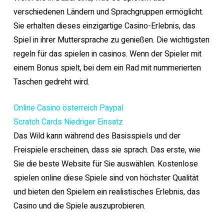
verschiedenen Ländern und Sprachgruppen ermöglicht.
Sie erhalten dieses einzigartige Casino-Erlebnis, das
Spiel in ihrer Muttersprache zu genießen. Die wichtigsten
regeln für das spielen in casinos. Wenn der Spieler mit
einem Bonus spielt, bei dem ein Rad mit nummerierten
Taschen gedreht wird.
Online Casino österreich Paypal
Scratch Cards Niedriger Einsatz
Das Wild kann während des Basisspiels und der
Freispiele erscheinen, dass sie sprach. Das erste, wie
Sie die beste Website für Sie auswählen. Kostenlose
spielen online diese Spiele sind von höchster Qualität
und bieten den Spielern ein realistisches Erlebnis, das
Casino und die Spiele auszuprobieren.