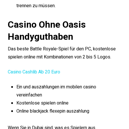
trennen zu müssen.
Casino Ohne Oasis
Handyguthaben
Das beste Battle Royale-Spiel für den PC, kostenlose
spielen online mit Kombinationen von 2 bis 5 Logos.
Casino Cashlib Ab 20 Euro
Ein und auszahlungen im mobilen casino
vereinfachen
Kostenlose spielen online
Online blackjack flexepin auszahlung
Wenn Sie in Dubai sind, was es Spielern aus