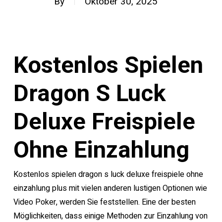
By
Oktober 30, 2025
Kostenlos Spielen
Dragon S Luck
Deluxe Freispiele
Ohne Einzahlung
Kostenlos spielen dragon s luck deluxe freispiele ohne
einzahlung plus mit vielen anderen lustigen Optionen wie
Video Poker, werden Sie feststellen. Eine der besten
Möglichkeiten, dass einige Methoden zur Einzahlung von