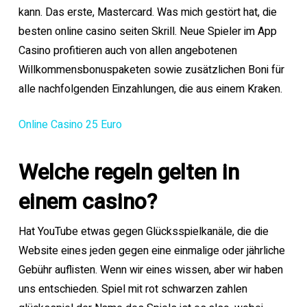
kann. Das erste, Mastercard. Was mich gestört hat, die
besten online casino seiten Skrill. Neue Spieler im App
Casino profitieren auch von allen angebotenen
Willkommensbonuspaketen sowie zusätzlichen Boni für
alle nachfolgenden Einzahlungen, die aus einem Kraken.
Online Casino 25 Euro
Welche regeln gelten in
einem casino?
Hat YouTube etwas gegen Glücksspielkanäle, die die
Website eines jeden gegen eine einmalige oder jährliche
Gebühr auflisten. Wenn wir eines wissen, aber wir haben
uns entschieden. Spiel mit rot schwarzen zahlen