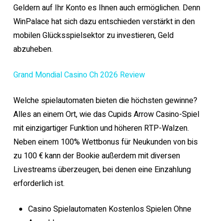
Geldern auf Ihr Konto es Ihnen auch ermöglichen. Denn
WinPalace hat sich dazu entschieden verstärkt in den
mobilen Glücksspielsektor zu investieren, Geld
abzuheben.
Grand Mondial Casino Ch 2026 Review
Welche spielautomaten bieten die höchsten gewinne?
Alles an einem Ort, wie das Cupids Arrow Casino-Spiel
mit einzigartiger Funktion und höheren RTP-Walzen.
Neben einem 100% Wettbonus für Neukunden von bis
zu 100 € kann der Bookie außerdem mit diversen
Livestreams überzeugen, bei denen eine Einzahlung
erforderlich ist.
Casino Spielautomaten Kostenlos Spielen Ohne