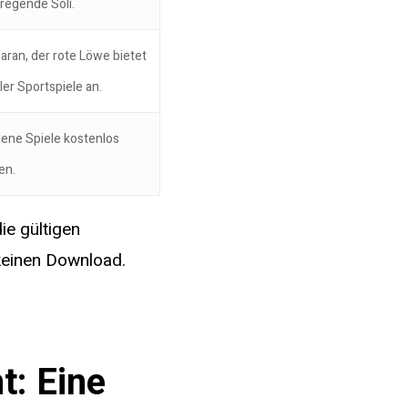
regende Soli.
aran, der rote Löwe bietet
ler Sportspiele an.
dene Spiele kostenlos
en.
ie gültigen
 keinen Download.
t: Eine