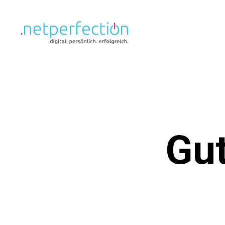
Skip
to
main
content
Gut