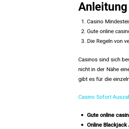
Anleitung
Casino Mindeste
Gute online casin
Die Regeln von v
Casinos sind sich bew
nicht in der Nähe ei
gibt es für die einz
Casino Sofort Ausza
Gute online casin
Online Blackjack