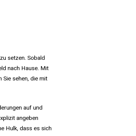
 zu setzen. Sobald
Geld nach Hause. Mit
 Sie sehen, die mit
derungen auf und
explizit angeben
he Hulk, dass es sich