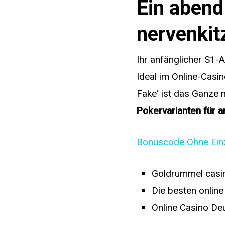
Ein abend
nervenkit
Ihr anfänglicher S1-
Ideal im Online-Casi
Fake‘ ist das Ganze m
Pokervarianten für an
Bonuscode Ohne Ein
Goldrummel casi
Die besten onlin
Online Casino De