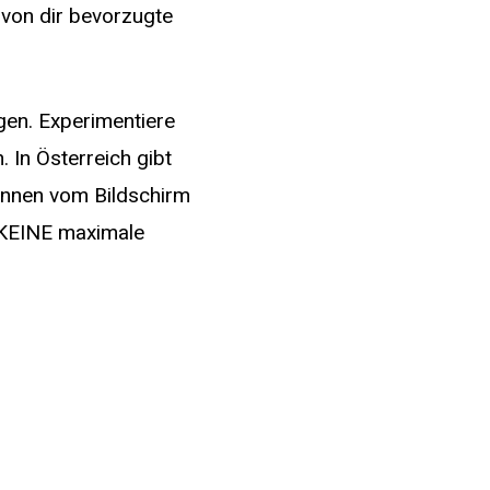
 von dir bevorzugte
igen. Experimentiere
 In Österreich gibt
winnen vom Bildschirm
. KEINE maximale