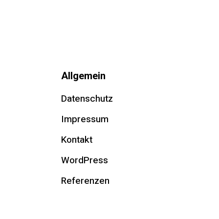
Allgemein
Datenschutz
Impressum
Kontakt
WordPress
Referenzen