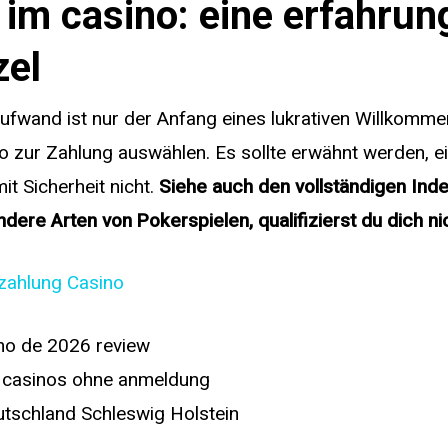
 im casino: eine erfahrung
zel
Aufwand ist nur der Anfang eines lukrativen Willkomm
no zur Zahlung auswählen. Es sollte erwähnt werden, e
it Sicherheit nicht.
Siehe auch den vollständigen Ind
dere Arten von Pokerspielen, qualifizierst du dich ni
zahlung Casino
no de 2026 review
e casinos ohne anmeldung
utschland Schleswig Holstein