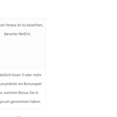
ber hinaus ist zu beachten,
darunter NetEnt.
ießlich lösen 3 oder mehr
ussymbole ein Bonusspiel
s, welchen Bonus Sie in
pruch genommen haben.