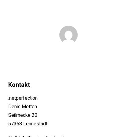
Kontakt
.netperfection
Denis Metten
Seilmecke 20
57368 Lennestadt