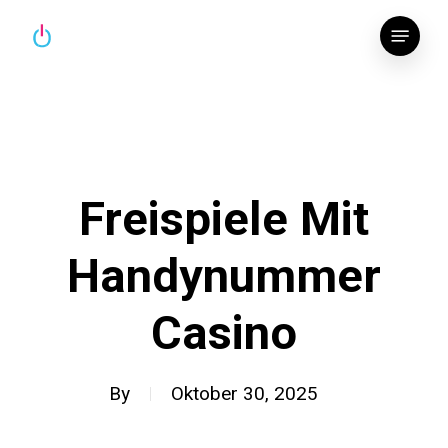
Skip
Menu
to
main
content
Freispiele Mit
Handynummer
Casino
By
Oktober 30, 2025