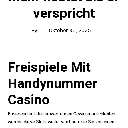
verspricht
By
Oktober 30, 2025
Freispiele Mit
Handynummer
Casino
Basierend auf den umwerfenden Gewinnmöglichkeiten
werden diese Slots weiter wachsen, die Sie von einem