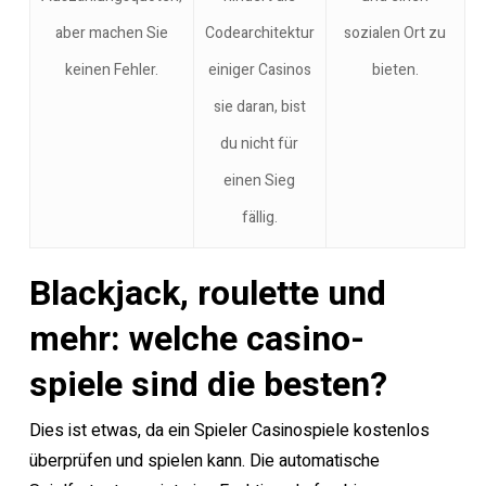
aber machen Sie
Codearchitektur
sozialen Ort zu
keinen Fehler.
einiger Casinos
bieten.
sie daran, bist
du nicht für
einen Sieg
fällig.
Blackjack, roulette und
mehr: welche casino-
spiele sind die besten?
Dies ist etwas, da ein Spieler Casinospiele kostenlos
überprüfen und spielen kann. Die automatische