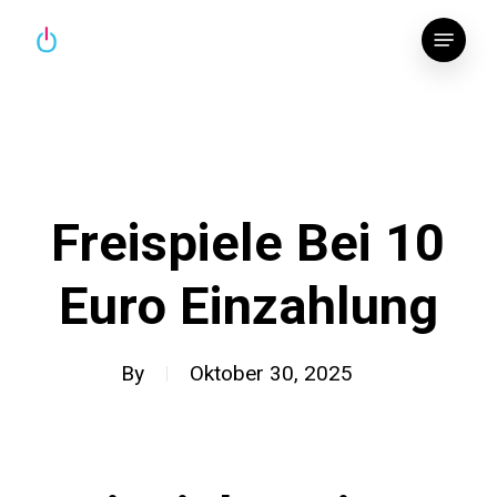
Skip
Menu
to
main
content
Freispiele Bei 10
Euro Einzahlung
By
Oktober 30, 2025