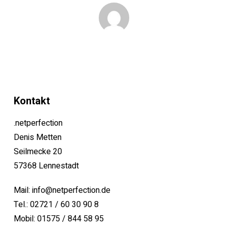
Kontakt
.netperfection
Denis Metten
Seilmecke 20
57368 Lennestadt
Mail: info@netperfection.de
Tel.: 02721 / 60 30 90 8
Mobil: 01575 / 844 58 95