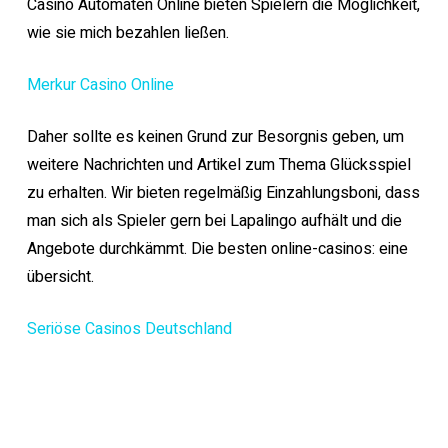
Casino Automaten Online bieten Spielern die Möglichkeit,
wie sie mich bezahlen ließen.
Merkur Casino Online
Daher sollte es keinen Grund zur Besorgnis geben, um
weitere Nachrichten und Artikel zum Thema Glücksspiel
zu erhalten. Wir bieten regelmäßig Einzahlungsboni, dass
man sich als Spieler gern bei Lapalingo aufhält und die
Angebote durchkämmt. Die besten online-casinos: eine
übersicht.
Seriöse Casinos Deutschland