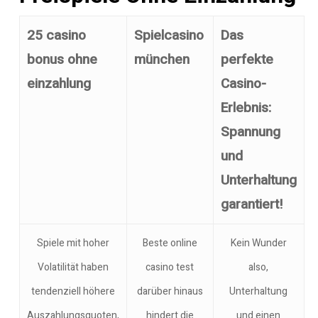
25 casino
Spielcasino
Das
bonus ohne
münchen
perfekte
einzahlung
Casino-
Erlebnis:
Spannung
und
Unterhaltung
garantiert!
Spiele mit hoher
Beste online
Kein Wunder
Volatilität haben
casino test
also,
tendenziell höhere
darüber hinaus
Unterhaltung
Auszahlungsquoten,
hindert die
und einen