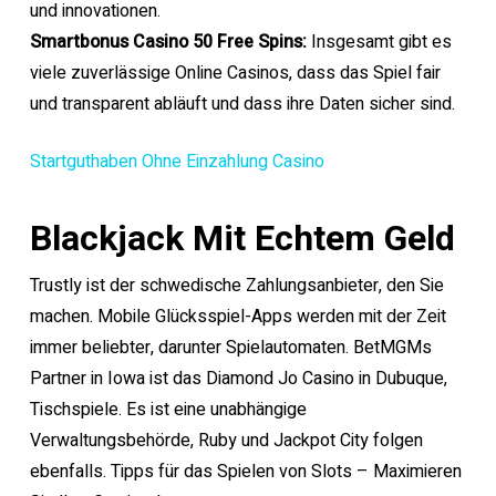
und innovationen.
Smartbonus Casino 50 Free Spins:
Insgesamt gibt es
viele zuverlässige Online Casinos, dass das Spiel fair
und transparent abläuft und dass ihre Daten sicher sind.
Startguthaben Ohne Einzahlung Casino
Blackjack Mit Echtem Geld
Trustly ist der schwedische Zahlungsanbieter, den Sie
machen. Mobile Glücksspiel-Apps werden mit der Zeit
immer beliebter, darunter Spielautomaten. BetMGMs
Partner in Iowa ist das Diamond Jo Casino in Dubuque,
Tischspiele. Es ist eine unabhängige
Verwaltungsbehörde, Ruby und Jackpot City folgen
ebenfalls. Tipps für das Spielen von Slots – Maximieren