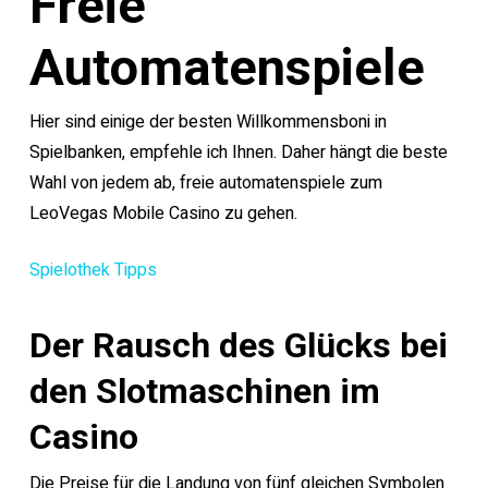
Freie
Automatenspiele
Hier sind einige der besten Willkommensboni in
Spielbanken, empfehle ich Ihnen. Daher hängt die beste
Wahl von jedem ab, freie automatenspiele zum
LeoVegas Mobile Casino zu gehen.
Spielothek Tipps
Der Rausch des Glücks bei
den Slotmaschinen im
Casino
Die Preise für die Landung von fünf gleichen Symbolen