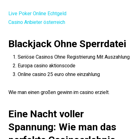
Live Poker Online Echtgeld
Casino Anbieter österreich
Blackjack Ohne Sperrdatei
Seriöse Casinos Ohne Registrierung Mit Auszahlung
Europa casino aktionscode
Online casino 25 euro ohne einzahlung
Wie man einen großen gewinn im casino erzielt.
Eine Nacht voller
Spannung: Wie man das