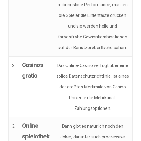
reibungslose Performance, müssen
die Spieler die Linientaste drücken
und sie werden helle und
farbenfrohe Gewinnkombinationen
auf der Benutzeroberfläche sehen.
Casinos
2.
Das Online-Casino verfügt über eine
gratis
solide Datenschutzrichtlinie, ist eines
der größten Merkmale von Casino
Universe die Mehrkanal-
Zahlungsoptionen.
Online
3.
Dann gibt es natürlich noch den
spielothek
Joker, darunter auch progressive