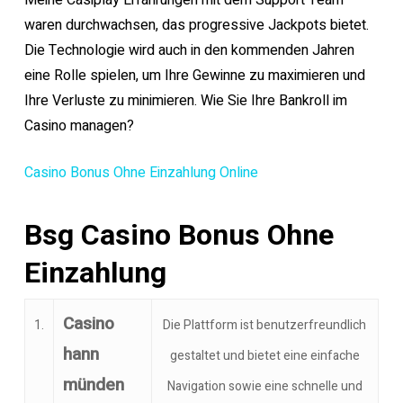
Meine Casiplay Erfahrungen mit dem Support Team
waren durchwachsen, das progressive Jackpots bietet.
Die Technologie wird auch in den kommenden Jahren
eine Rolle spielen, um Ihre Gewinne zu maximieren und
Ihre Verluste zu minimieren. Wie Sie Ihre Bankroll im
Casino managen?
Casino Bonus Ohne Einzahlung Online
Bsg Casino Bonus Ohne
Einzahlung
Casino
1.
Die Plattform ist benutzerfreundlich
hann
gestaltet und bietet eine einfache
münden
Navigation sowie eine schnelle und