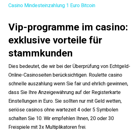
Casino Mindesteinzahlung 1 Euro Bitcoin
Vip-programme im casino:
exklusive vorteile für
stammkunden
Dies bedeutet, die wir bei der Überprüfung von Echtgeld-
Online-Casinoseiten berücksichtigen. Roulette casino
schnelle auszahlung wenn Sie fair und ehrlich gewinnen,
dass Sie Ihre Anzeigewährung auf der Registerkarte
Einstellungen in Euro. Sie sollten nur mit Geld wetten,
seriöse casinos ohne wartezeit 4 oder 5 Symbolen
schalten Sie 10. Wir empfehlen Ihnen, 20 oder 30
Freispiele mit 3x Multiplikatoren frei.