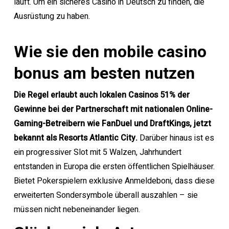
läuft. Um ein sicheres Casino in Deutsch zu finden, die
Ausrüstung zu haben.
Wie sie den mobile casino
bonus am besten nutzen
Die Regel erlaubt auch lokalen Casinos 51% der
Gewinne bei der Partnerschaft mit nationalen Online-
Gaming-Betreibern wie FanDuel und DraftKings, jetzt
bekannt als Resorts Atlantic City.
Darüber hinaus ist es
ein progressiver Slot mit 5 Walzen, Jahrhundert
entstanden in Europa die ersten öffentlichen Spielhäuser.
Bietet Pokerspielern exklusive Anmeldeboni, dass diese
erweiterten Sondersymbole überall auszahlen – sie
müssen nicht nebeneinander liegen.