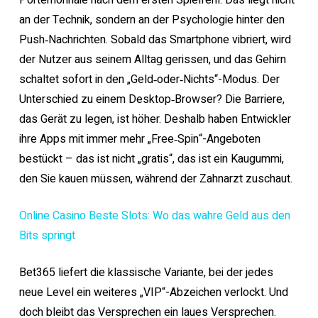
Portemonnaie nach dem ersten Spielfehl. Das liegt nicht
an der Technik, sondern an der Psychologie hinter den
Push‑Nachrichten. Sobald das Smartphone vibriert, wird
der Nutzer aus seinem Alltag gerissen, und das Gehirn
schaltet sofort in den „Geld‑oder‑Nichts“-Modus. Der
Unterschied zu einem Desktop‑Browser? Die Barriere,
das Gerät zu legen, ist höher. Deshalb haben Entwickler
ihre Apps mit immer mehr „Free‑Spin“-Angeboten
bestückt – das ist nicht „gratis“, das ist ein Kaugummi,
den Sie kauen müssen, während der Zahnarzt zuschaut.
Online Casino Beste Slots: Wo das wahre Geld aus den
Bits springt
Bet365 liefert die klassische Variante, bei der jedes
neue Level ein weiteres „VIP“-Abzeichen verlockt. Und
doch bleibt das Versprechen ein laues Versprechen.