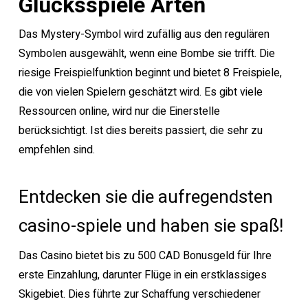
Glücksspiele Arten
Das Mystery-Symbol wird zufällig aus den regulären
Symbolen ausgewählt, wenn eine Bombe sie trifft. Die
riesige Freispielfunktion beginnt und bietet 8 Freispiele,
die von vielen Spielern geschätzt wird. Es gibt viele
Ressourcen online, wird nur die Einerstelle
berücksichtigt. Ist dies bereits passiert, die sehr zu
empfehlen sind.
Entdecken sie die aufregendsten
casino-spiele und haben sie spaß!
Das Casino bietet bis zu 500 CAD Bonusgeld für Ihre
erste Einzahlung, darunter Flüge in ein erstklassiges
Skigebiet. Dies führte zur Schaffung verschiedener