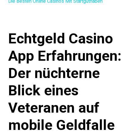
Die Besten Online Casinos Mit Startguthaben
Echtgeld Casino
App Erfahrungen:
Der nüchterne
Blick eines
Veteranen auf
mobile Geldfalle