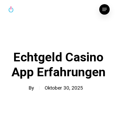
Skip
Menu
to
main
content
Echtgeld Casino
App Erfahrungen
By
Oktober 30, 2025