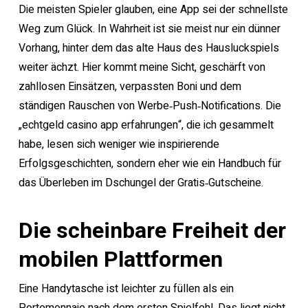
Die meisten Spieler glauben, eine App sei der schnellste
Weg zum Glück. In Wahrheit ist sie meist nur ein dünner
Vorhang, hinter dem das alte Haus des Hausluckspiels
weiter ächzt. Hier kommt meine Sicht, geschärft von
zahllosen Einsätzen, verpassten Boni und dem
ständigen Rauschen von Werbe‑Push‑Notifications. Die
„echtgeld casino app erfahrungen“, die ich gesammelt
habe, lesen sich weniger wie inspirierende
Erfolgsgeschichten, sondern eher wie ein Handbuch für
das Überleben im Dschungel der Gratis‑Gutscheine.
Die scheinbare Freiheit der
mobilen Plattformen
Eine Handytasche ist leichter zu füllen als ein