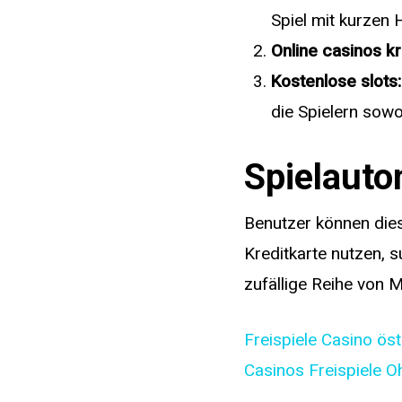
Spiel mit kurzen
Online casinos kr
Kostenlose slots:
die Spielern sowo
Spielauto
Benutzer können dies
Kreditkarte nutzen, s
zufällige Reihe von 
Freispiele Casino öst
Casinos Freispiele O