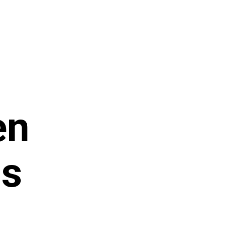
en
os