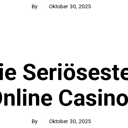
By
Oktober 30, 2025
ie Seriösest
nline Casin
By
Oktober 30, 2025