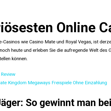
riösesten Online C
ne-Casinos wie Casino Mate und Royal Vegas, ist derzei
h noch heute und erleben Sie die aufregende Welt des G
tellen können.
 Review
irate Kingdom Megaways Freispiele Ohne Einzahlung
äger: So gewinnt man be