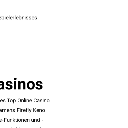
pielerlebnisses
asinos
des Top Online Casino
namens Firefly Keno
ne-Funktionen und -