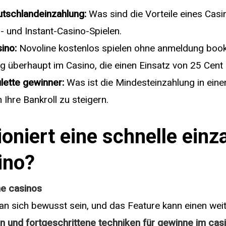
utschlandeinzahlung:
Was sind die Vorteile eines Cas
- und Instant-Casino-Spielen.
ino:
Novoline kostenlos spielen ohne anmeldung book 
 überhaupt im Casino, die einen Einsatz von 25 Cent p
lette gewinner:
Was ist die Mindesteinzahlung in ein
 Ihre Bankroll zu steigern.
ioniert eine schnelle einz
ino?
ne casinos
man sich bewusst sein, und das Feature kann einen wei
n und fortgeschrittene techniken für gewinne im cas