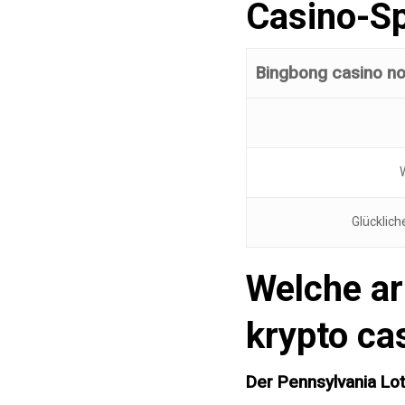
Casino-Sp
Bingbong casino no
Glücklich
Welche ar
krypto ca
Der Pennsylvania Lo