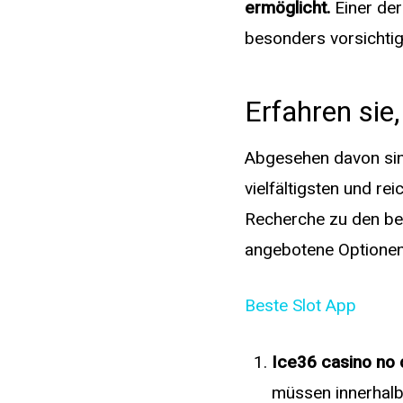
ermöglicht.
Einer der
besonders vorsichtig
Erfahren sie
Abgesehen davon sind
vielfältigsten und re
Recherche zu den bek
angebotene Optionen 
Beste Slot App
Ice36 casino no 
müssen innerhalb