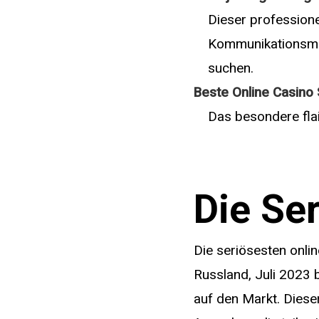
Dieser professionel
Kommunikationsmet
suchen.
Beste Online Casino 
Das besondere flai
Die Se
Die seriösesten onli
Russland, Juli 2023 
auf den Markt. Dieser