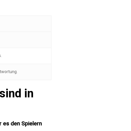
.
ntwortung.
sind in
r es den Spielern