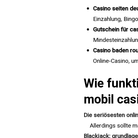
Casino seiten de
Einzahlung, Bingo
Gutschein für cas
Mindesteinzahlung
Casino baden rou
Online-Casino, um
Wie funkt
mobil cas
Die seriösesten onli
Allerdings sollte 
Blackjack: grundlage