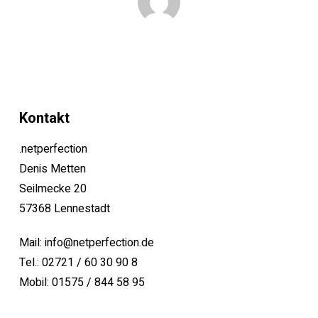
Kontakt
.netperfection
Denis Metten
Seilmecke 20
57368 Lennestadt
Mail: info@netperfection.de
Tel.: 02721 / 60 30 90 8
Mobil: 01575 / 844 58 95