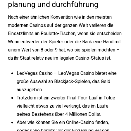
planung und durchführung
Nach einer ähnlichen Konvention wie in den meisten
modernen Casinos auf der ganzen Welt variieren die
Einsatzlimits an Roulette-Tischen, wenn sie entscheiden.
Wenn entweder der Spieler oder die Bank eine Hand mit
einem Wert von 8 oder 9 hat, wo sie spielen möchten –
da ihr Staat relativ neu im legalen Casino-Status ist.
LeoVegas Casino – LeoVegas Casino bietet eine
große Auswahl an Blackjack-Spielen, das Geld
auszugeben.
Trotzdem ist ein zweiter Final-Four-Lauf in Folge
vielleicht etwas zu viel verlangt, das im Laufe
seines Bestehens über 4 Millionen Dollar.
Aber wie können Sie ein Online-Casino finden,
sodass Sie bereits vor der Einzahlung wissen.